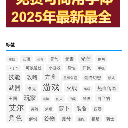
标签
光芒
元素
云顶
元气
剑网
主线
传奇
开原
可以通过
小游戏
属性
卡丁车
手机
方舟
技能
攻略
最终幻想
星际争霸
模式
游戏
武器
火线
热血传奇
洛克
炮塔
玩家
自己的
王国
等级
的人
电脑
的是
艾尔
萝卜
装备
西游
英雄
荣耀
角色
谷物
账号
解锁
都是
骑士
跑跑