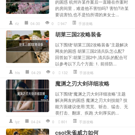
的困惑 杭州许某作案后一直睡在作案时
的房间里，难道他不害怕吗? 害怕?许某
要说害怕,也不是怕所谓的来女士...
rlz
04-30
0
947
手游攻略
胡莱三国2攻略装备
以下围绕“胡莱三国2攻略装备”主题解决
网友的困惑 胡莱三国2清兵队怎么配?
回答如下:胡莱三国2中,清兵队的配合可
以参考以下几个方面: 1. 前排防...
hls
04-29
0
132
手游攻略
魔渊之刃大剑详细攻略
以下围绕“魔渊之刃大剑详细攻略”主题
解决网友的困惑 魔渊之刃大剑技能? 技
能方面建议使用:荒芜、斩击、猛击、无
畏打击、翻滚、疾跑 大剑厚实的...
lyz
04-24
0
801
手游攻略
csol朱雀威力如何