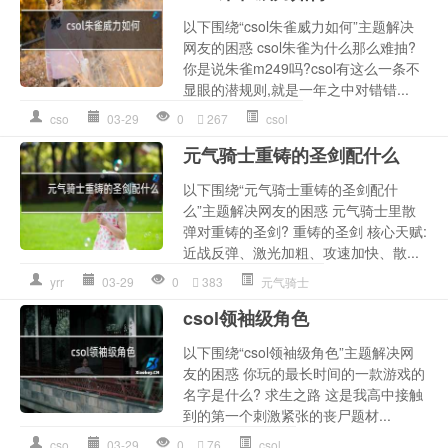
以下围绕“csol朱雀威力如何”主题解决
网友的困惑 csol朱雀为什么那么难抽?
你是说朱雀m249吗?csol有这么一条不
显眼的潜规则,就是一年之中对错错...
cso
03-29
0
267
csol
元气骑士重铸的圣剑配什么
以下围绕“元气骑士重铸的圣剑配什
么”主题解决网友的困惑 元气骑士里散
弹对重铸的圣剑? 重铸的圣剑 核心天赋:
近战反弹、激光加粗、攻速加快、散...
yrr
03-29
0
383
元气骑士
csol领袖级角色
以下围绕“csol领袖级角色”主题解决网
友的困惑 你玩的最长时间的一款游戏的
名字是什么? 求生之路 这是我高中接触
到的第一个刺激紧张的丧尸题材...
cso
03-29
0
76
csol