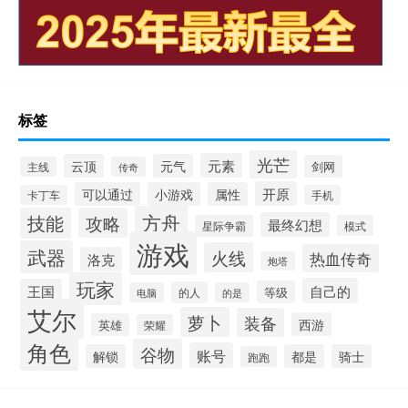
标签
光芒
元素
云顶
元气
剑网
主线
传奇
开原
可以通过
小游戏
属性
卡丁车
手机
方舟
技能
攻略
最终幻想
星际争霸
模式
游戏
武器
火线
热血传奇
洛克
炮塔
玩家
自己的
王国
等级
的人
电脑
的是
艾尔
萝卜
装备
西游
英雄
荣耀
角色
谷物
账号
解锁
都是
骑士
跑跑