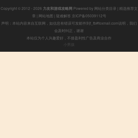
Copyright © 2012 - 2026
力友和游戏攻略网
Powered by
网站分类目录
|
精选推荐文
章
|
网站地图
|
疑难解答
京ICP备05039112号
声明：本站内容来自互联网，如信息有错误可发邮件到f_fb#foxmail.com说明，我们
会及时纠正，谢谢
本站仅为个人兴趣爱好，不接盈利性广告及商业合作
小男孩