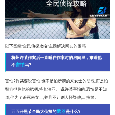
以下围绕“全民侦探攻略”主题解决网友的困惑
杭州许某作案后一直睡在作案时的房间里，难道他
害怕
不
吗?
害怕?许某要说害怕,也不是怕所谓的来女士的阴魂,而是怕
警方抓住他的把柄,将其治罪。 说许某害怕的,恐怕是不知
道,他为了杀死来女士,并且不让别人怀疑他,... 按警。
武器
五五开黑节全民大侦探的
是什么?