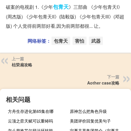
包青天
破案的电视剧 1.《少年
》三部曲 《少年包青天I》
(周杰版) 《少年包青天II》(陆毅版) 《少年包青天III》(邓超
版) 个人觉得前两部好看,因为前两部都很... 让。
网络标签：
包青天
害怕
武器
上一篇
枯荣扇攻略
下一篇
Aother case攻略
相关问题
方舟生存进化第65集在哪
原神怎么把角色升级
云顶之弈天赋可以重铸吗
美团评价回复优美句子
怎么替换艾尔登法环技能
宁夏共享集团简介（宁夏共享集团）