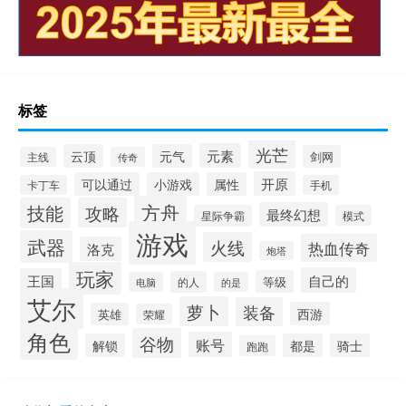
标签
光芒
元素
云顶
元气
剑网
主线
传奇
开原
可以通过
小游戏
属性
卡丁车
手机
方舟
技能
攻略
最终幻想
星际争霸
模式
游戏
武器
火线
热血传奇
洛克
炮塔
玩家
自己的
王国
等级
的人
电脑
的是
艾尔
萝卜
装备
西游
英雄
荣耀
角色
谷物
账号
解锁
都是
骑士
跑跑