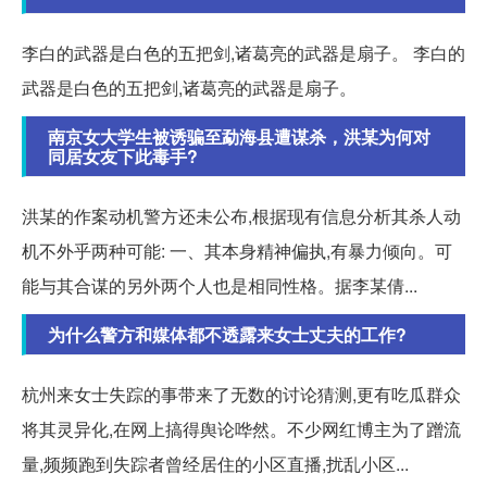
李白的武器是白色的五把剑,诸葛亮的武器是扇子。 李白的
武器是白色的五把剑,诸葛亮的武器是扇子。
南京女大学生被诱骗至勐海县遭谋杀，洪某为何对
同居女友下此毒手?
洪某的作案动机警方还未公布,根据现有信息分析其杀人动
机不外乎两种可能: 一、其本身精神偏执,有暴力倾向。可
能与其合谋的另外两个人也是相同性格。据李某倩...
为什么警方和媒体都不透露来女士丈夫的工作?
杭州来女士失踪的事带来了无数的讨论猜测,更有吃瓜群众
将其灵异化,在网上搞得舆论哗然。不少网红博主为了蹭流
量,频频跑到失踪者曾经居住的小区直播,扰乱小区...