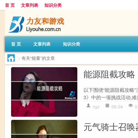
首 页
文章列表
知识分类
首 页
文章列表
知识分类
>
有关“能量”的文章
能源阻截攻略
以下围绕“能源阻截攻略”
3》中的一项挑战活动,难度
nyz
05-04
0
元气骑士召唤