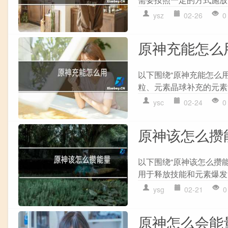
ysz
02-26
0
原神充能怎么
以下围绕“原神充能怎么用
粒、元素晶球补充的元素能
ysc
02-24
0
原神该怎么攒
以下围绕“原神该怎么攒能
用于释放技能和元素爆发的
ysg
02-21
0
原神怎么会能