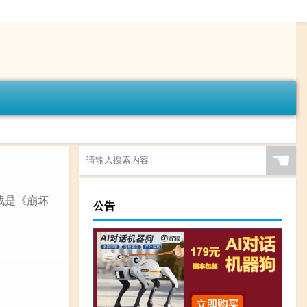
☚
战是《崩坏
公告