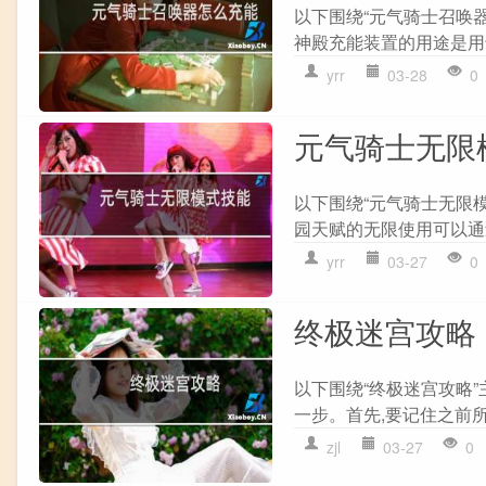
以下围绕“元气骑士召唤
神殿充能装置的用途是用于
yrr
03-28
0
元气骑士无限
以下围绕“元气骑士无限
园天赋的无限使用可以通过以
yrr
03-27
0
终极迷宫攻略
以下围绕“终极迷宫攻略
一步。首先,要记住之前所
zjl
03-27
0