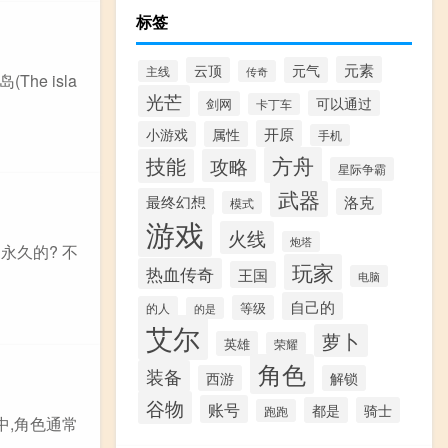
标签
元素
云顶
元气
主线
传奇
e isla
光芒
可以通过
剑网
卡丁车
开原
小游戏
属性
手机
方舟
技能
攻略
星际争霸
武器
最终幻想
洛克
模式
游戏
火线
炮塔
永久的? 不
玩家
热血传奇
王国
电脑
自己的
等级
的人
的是
艾尔
萝卜
英雄
荣耀
角色
装备
西游
解锁
谷物
账号
都是
骑士
跑跑
中,角色通常