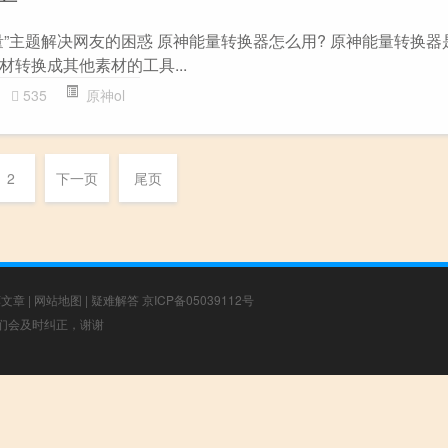
量”主题解决网友的困惑 原神能量转换器怎么用? 原神能量转换器
转换成其他素材的工具...
535
原神ol
2
下一页
尾页
荐文章
|
网站地图
|
疑难解答
京ICP备05039112号
，我们会及时纠正，谢谢