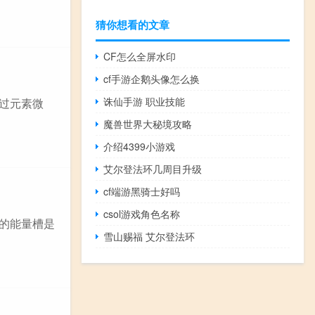
猜你想看的文章
CF怎么全屏水印
cf手游企鹅头像怎么换
诛仙手游 职业技能
通过元素微
魔兽世界大秘境攻略
介绍4399小游戏
艾尔登法环几周目升级
cf端游黑骑士好吗
csol游戏角色名称
色的能量槽是
雪山赐福 艾尔登法环