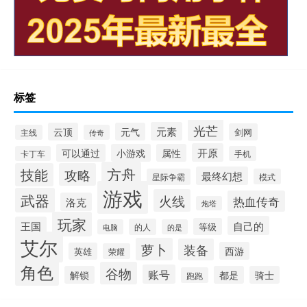
标签
光芒
元素
云顶
元气
剑网
主线
传奇
开原
可以通过
小游戏
属性
卡丁车
手机
方舟
技能
攻略
最终幻想
星际争霸
模式
游戏
武器
火线
热血传奇
洛克
炮塔
玩家
自己的
王国
等级
的人
电脑
的是
艾尔
萝卜
装备
西游
英雄
荣耀
角色
谷物
账号
解锁
都是
骑士
跑跑