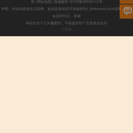
章
|
网站地图
|
疑难解答
京ICP备05039112号
声明：本站内容来自互联网，如信息有错误可发邮件到f_fb#foxmail.com说明，我们
会及时纠正，谢谢
本站仅为个人兴趣爱好，不接盈利性广告及商业合作
小男孩