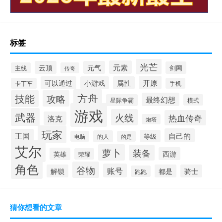
标签
光芒
元素
云顶
元气
剑网
主线
传奇
开原
可以通过
小游戏
属性
卡丁车
手机
方舟
技能
攻略
最终幻想
星际争霸
模式
游戏
武器
火线
热血传奇
洛克
炮塔
玩家
自己的
王国
等级
的人
电脑
的是
艾尔
萝卜
装备
西游
英雄
荣耀
角色
谷物
账号
解锁
都是
骑士
跑跑
猜你想看的文章