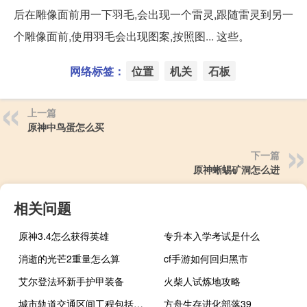
后在雕像面前用一下羽毛,会出现一个雷灵,跟随雷灵到另一
个雕像面前,使用羽毛会出现图案,按照图... 这些。
网络标签：
位置
机关
石板
上一篇
原神中鸟蛋怎么买
下一篇
原神蜥蜴矿洞怎么进
相关问题
原神3.4怎么获得英雄
专升本入学考试是什么
消逝的光芒2重量怎么算
cf手游如何回归黑市
艾尔登法环新手护甲装备
火柴人试炼地攻略
城市轨道交通区间工程包括哪些
方舟生存进化部落39