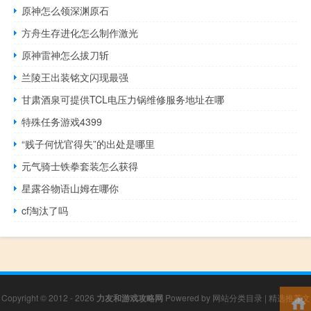
原神怎么领深渊原石
方舟生存进化怎么制作激光
原神雷神怎么拔刀斩
兰陵王出装铭文闪现最强
甘肃酒泉可提供TCL电压力锅维修服务地址在哪
特殊任务游戏4399
“贱子何忧官得失”的出处是哪里
元气骑士铁拳套装怎么获得
星露谷物语山姆在哪你
cf淘汰了吗
Copyright © 2012 - 2026
力友和游戏攻略网
Powered by
网站分类目录
|
精选推荐文