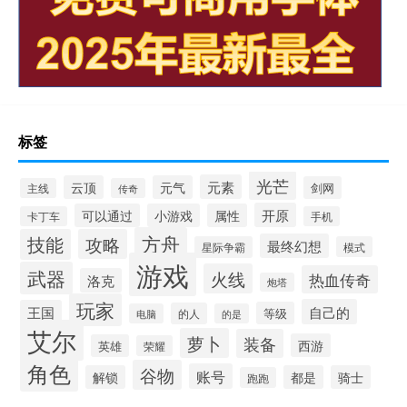
标签
光芒
元素
云顶
元气
剑网
主线
传奇
开原
可以通过
小游戏
属性
卡丁车
手机
方舟
技能
攻略
最终幻想
星际争霸
模式
游戏
武器
火线
热血传奇
洛克
炮塔
玩家
自己的
王国
等级
的人
电脑
的是
艾尔
萝卜
装备
西游
英雄
荣耀
角色
谷物
账号
解锁
都是
骑士
跑跑