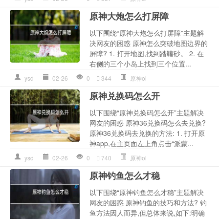
原神大炮怎么打屏障
以下围绕“原神大炮怎么打屏障”主题解
决网友的困惑 原神怎么突破地图边界的
屏障? 1. 打开地图,找到踏鞴砂。 2. 在
右侧的三个小岛上找到三个位置...
ysd
02-26
0
344
原神ol
原神兑换码怎么开
以下围绕“原神兑换码怎么开”主题解决
网友的困惑 原神36兑换码怎么去兑换?
原神36兑换码去兑换的方法: 1. 打开原
神app,在主页面左上角点击“派蒙...
ysd
02-26
0
740
原神ol
原神钓鱼怎么才稳
以下围绕“原神钓鱼怎么才稳”主题解决
网友的困惑 原神钓鱼的技巧和方法? 钓
鱼方法因人而异,但总体来说,如下:明确