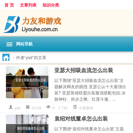
首 页
文章列表
知识分类
网站导航
>
作者“ysd”的文章
亚瑟大招吸血流怎么出装
以下围绕“亚瑟大招吸血流怎么出装”主
题解决网友的困惑 亚瑟公认十大最强出
装? 亚瑟英雄联盟出装最强搭配包括:冰
脉神柱、疾步之靴、红莲斗篷、...
ysd
03-29
0
742
出装教程
袁绍对线董卓怎么出装
以下围绕“袁绍对线董卓怎么出装”主题