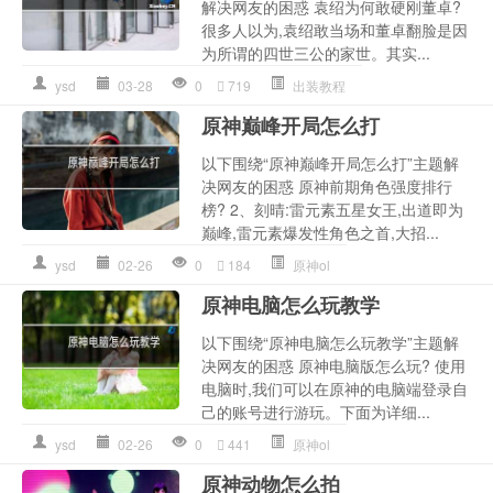
解决网友的困惑 袁绍为何敢硬刚董卓?
很多人以为,袁绍敢当场和董卓翻脸是因
为所谓的四世三公的家世。其实...
ysd
03-28
0
719
出装教程
原神巅峰开局怎么打
以下围绕“原神巅峰开局怎么打”主题解
决网友的困惑 原神前期角色强度排行
榜? 2、刻晴:雷元素五星女王,出道即为
巅峰,雷元素爆发性角色之首,大招...
ysd
02-26
0
184
原神ol
原神电脑怎么玩教学
以下围绕“原神电脑怎么玩教学”主题解
决网友的困惑 原神电脑版怎么玩? 使用
电脑时,我们可以在原神的电脑端登录自
己的账号进行游玩。下面为详细...
ysd
02-26
0
441
原神ol
原神动物怎么拍