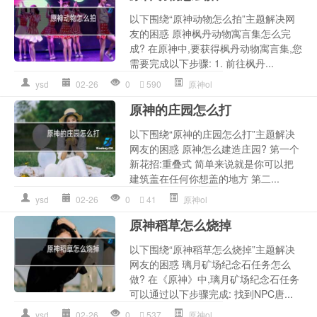
以下围绕“原神动物怎么拍”主题解决网
友的困惑 原神枫丹动物寓言集怎么完
成? 在原神中,要获得枫丹动物寓言集,您
需要完成以下步骤: 1. 前往枫丹...
ysd
02-26
0
590
原神ol
原神的庄园怎么打
以下围绕“原神的庄园怎么打”主题解决
网友的困惑 原神怎么建造庄园? 第一个
新花招:重叠式 简单来说就是你可以把
建筑盖在任何你想盖的地方 第二...
ysd
02-26
0
41
原神ol
原神稻草怎么烧掉
以下围绕“原神稻草怎么烧掉”主题解决
网友的困惑 璃月矿场纪念石任务怎么
做? 在《原神》中,璃月矿场纪念石任务
可以通过以下步骤完成: 找到NPC唐...
ysd
02-26
0
537
原神ol