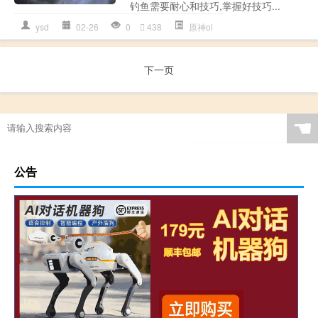
钓鱼需要耐心和技巧,掌握好技巧...
ysd
02-26
0
438
原神ol
下一页
☚
公告