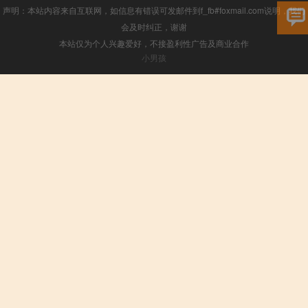
声明：本站内容来自互联网，如信息有错误可发邮件到f_fb#foxmail.com说明，我们
会及时纠正，谢谢
本站仅为个人兴趣爱好，不接盈利性广告及商业合作
小男孩