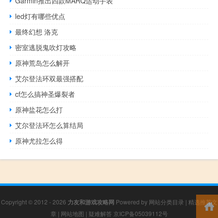
Garmin推出四款MARQ运动手表
led灯有哪些优点
最终幻想 洛克
密室逃脱鬼吹灯攻略
原神荒岛怎么解开
艾尔登法环双最强搭配
cf怎么搞神圣爆裂者
原神盐花怎么打
艾尔登法环怎么算结局
原神尤拉怎么得
Copyright © 2012 - 2026
力友和游戏攻略网
Powered by
网站分类目录
|
精选推荐文
章
|
网站地图
|
疑难解答
京ICP备05039112号