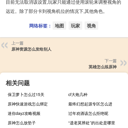
目前无法取消该设置,玩家只能通过使用滚轮来调整视角的
远近。除了部分卡到视角机位的情况下,其他角色。
网络标签：
地图
玩家
视角
上一篇
原神资源怎么发给别人
下一篇
英雄怎么练原神
相关问题
保卫萝卜怎么过15关
cf大炮几种
原神快速游戏怎么绑定
最终幻想起源专区怎么进
迷你dayz攻略视频
过年劝酒该怎么拒绝呢
原神怎么放垫子
“遗老莫辨处”的出处是哪里