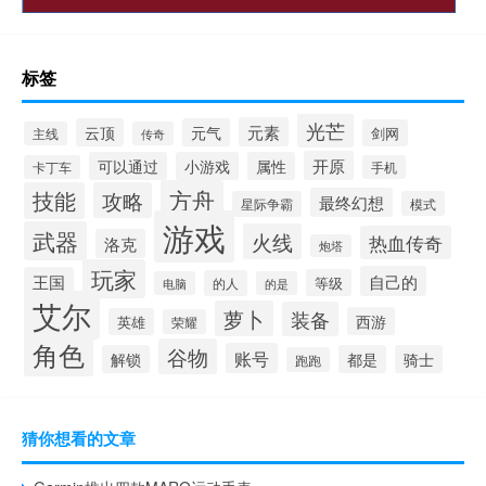
标签
光芒
元素
云顶
元气
剑网
主线
传奇
开原
可以通过
小游戏
属性
卡丁车
手机
方舟
技能
攻略
最终幻想
星际争霸
模式
游戏
武器
火线
热血传奇
洛克
炮塔
玩家
自己的
王国
等级
的人
电脑
的是
艾尔
萝卜
装备
西游
英雄
荣耀
角色
谷物
账号
解锁
都是
骑士
跑跑
猜你想看的文章