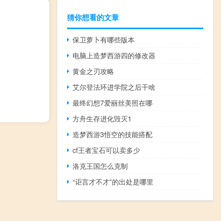
猜你想看的文章
保卫萝卜有哪些版本
电脑上造梦西游四的修改器
黄金之刃攻略
艾尔登法环进学院之后干啥
最终幻想7爱丽丝美照在哪
方舟生存进化毁灭1
造梦西游3悟空的技能搭配
cf王者宝石可以卖多少
洛克王国怎么克制
“讵言才不才”的出处是哪里