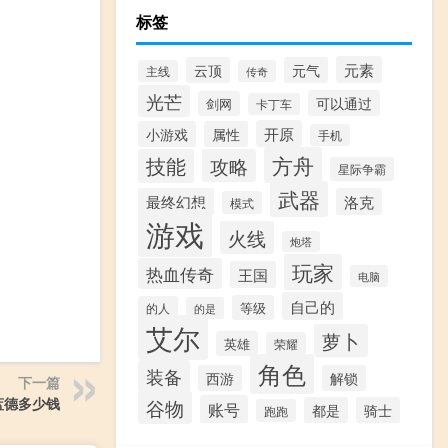
标签
元素
云顶
元气
主线
传奇
光芒
可以通过
剑网
卡丁车
开原
小游戏
属性
手机
方舟
技能
攻略
星际争霸
武器
最终幻想
洛克
模式
游戏
火线
炮塔
玩家
热血传奇
王国
电脑
自己的
等级
的人
的是
艾尔
萝卜
英雄
荣耀
角色
装备
西游
解锁
下一篇
蓝德多少钱
谷物
账号
都是
骑士
跑跑