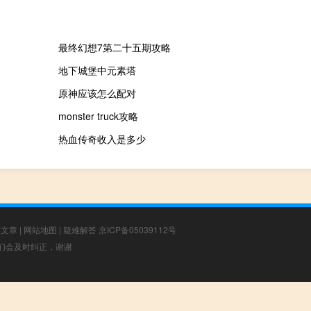
最终幻想7第二十五期攻略
地下城堡中元素塔
原神应该怎么配对
monster truck攻略
热血传奇收入是多少
荐文章
|
网站地图
|
疑难解答
京ICP备05039112号
，我们会及时纠正，谢谢