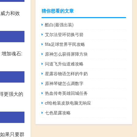
猜你想看的文章
的威力和效
酷白(最强出装)
艾尔法登环切换弓箭
fifa足球世界平民攻略
 增加魂石:
原神怎么获得屏障方块
问道飞升仙道难攻略
星露谷物语怎样的牛奶
原神琴键怎么调数字
热血传奇英雄回城任务
得更强大的
cf给枪装皮肤电脑无响应
七色星露攻略
,如果只要群