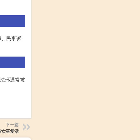
师、民事诉
登法环通常被
下一篇
将女巫复活