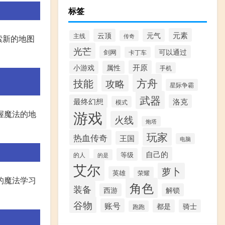
标签
元素
云顶
元气
主线
传奇
索新的地图
光芒
可以通过
剑网
卡丁车
开原
小游戏
属性
手机
方舟
技能
攻略
星际争霸
武器
最终幻想
洛克
模式
游戏
握魔法的地
火线
炮塔
玩家
热血传奇
王国
电脑
自己的
等级
的人
的是
艾尔
萝卜
英雄
荣耀
的魔法学习
角色
装备
西游
解锁
谷物
账号
都是
骑士
跑跑