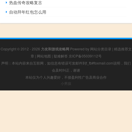
热血传奇攻略复古
自动拜年红包怎么用
Copyright © 2012 - 2026
力友和游戏攻略网
Powered by
网站分类目录
|
精选推荐文
章
|
网站地图
|
疑难解答
京ICP备05039112号
声明：本站内容来自互联网，如信息有错误可发邮件到f_fb#foxmail.com说明，我们
会及时纠正，谢谢
本站仅为个人兴趣爱好，不接盈利性广告及商业合作
小男孩