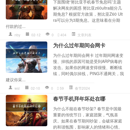
下面围绕“努比亚手机春节免息吗”主题
解决网友的困惑 努比亚z60ultra能分几
期免息? 根据官方政策，努比亚Z60 Ult
ra可以分为3期免息。这意味着在分期
付款的过...
nby
02-12
0
404
文章列表
为什么过年期间会网卡
为什么过年期间会网卡 过年期间网速变
慢、掉线的原因可能是受到ARP病毒的
攻击。如果你的网速变得很慢、断断续
续，同时偶尔掉线，PING不通网关，我
建议你采...
wsl
02-10
0
59
春节2024
春节手机拜年坏处在哪
为什么不能在春节吵架? 春节是中国最
重要的传统节日，家庭团聚，气氛喜
庆。如果在春节期间吵架，会破坏家庭
的和谐氛围，影响家人的情绪和心情。