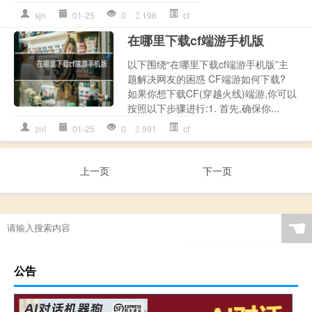
sjn
01-25
0
196
cf
在哪里下载cf端游手机版
以下围绕“在哪里下载cf端游手机版”主
题解决网友的困惑 CF端游如何下载?
如果你想下载CF(穿越火线)端游,你可以
按照以下步骤进行:1. 首先,确保你...
znl
01-25
0
991
cf
上一页
下一页
☚
公告