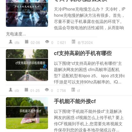
天冷iPhone充电慢怎么办？ 天冷时，iP
hone充电慢的解决方法有很多。首先，
尽量不要让手机暴露在低温的环境下。
低温会导致电池的活性减弱，从而影响
充电速度...
dts
02-06
0
621
春节2024
cf支持高刷的手机有哪些
以下围绕“cf支持高刷的手机有哪些”主
题解决网友的困惑 cfm高帧率适配机
型? 适配机型有iqoo z5。 iqoo z5支持c
f手游是可以支持90hz高帧率的。iQ...
cfz
01-25
0
756
cf
手机能不能外接cf
以下围绕“手机能不能外接cf”主题解决
网友的困惑 cf视频怎么上传手机? 要上
传CF视频到手机上,您需要先将视频文
件保存到您的设备本地存储或云存...