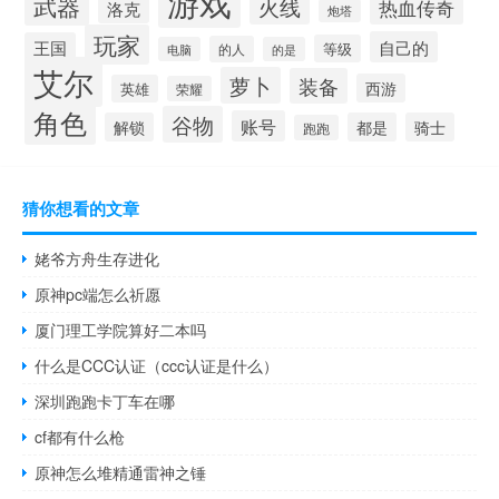
游戏
武器
火线
热血传奇
洛克
炮塔
玩家
自己的
王国
等级
的人
电脑
的是
艾尔
萝卜
装备
西游
英雄
荣耀
角色
谷物
账号
解锁
都是
骑士
跑跑
猜你想看的文章
姥爷方舟生存进化
原神pc端怎么祈愿
厦门理工学院算好二本吗
什么是CCC认证（ccc认证是什么）
深圳跑跑卡丁车在哪
cf都有什么枪
原神怎么堆精通雷神之锤