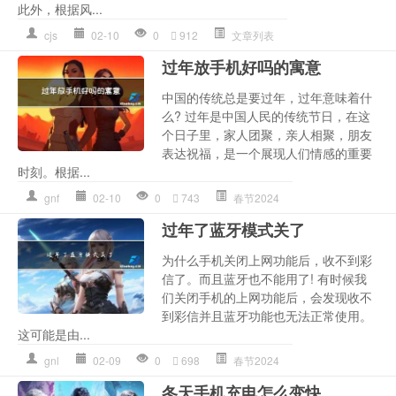
此外，根据风...
cjs
02-10
0
912
文章列表
过年放手机好吗的寓意
中国的传统总是要过年，过年意味着什
么? 过年是中国人民的传统节日，在这
个日子里，家人团聚，亲人相聚，朋友
表达祝福，是一个展现人们情感的重要
时刻。根据...
gnf
02-10
0
743
春节2024
过年了蓝牙模式关了
为什么手机关闭上网功能后，收不到彩
信了。而且蓝牙也不能用了! 有时候我
们关闭手机的上网功能后，会发现收不
到彩信并且蓝牙功能也无法正常使用。
这可能是由...
gnl
02-09
0
698
春节2024
冬天手机充电怎么变快