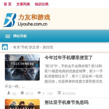
首 页
文章列表
知识分类
网站导航
>
有关“手机”的文章
- 第22页
今年过年手机哪里便宜了
“双12”中，手机会不会降价呢? 双12和
双11都是电商的优惠促销季，双十一手
机优惠期过去了，双十二还会有一轮优
惠活动，但是两者的优惠力度和形式也
不太一样。...
jng
02-12
0
81
春节2024
努比亚手机春节免息吗