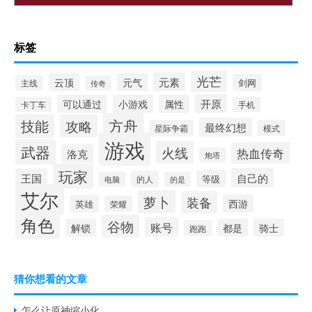
标签
光芒
元素
云顶
元气
剑网
主线
传奇
开原
可以通过
小游戏
属性
卡丁车
手机
方舟
技能
攻略
最终幻想
星际争霸
模式
游戏
武器
火线
热血传奇
洛克
炮塔
玩家
自己的
王国
等级
的人
电脑
的是
艾尔
萝卜
装备
西游
英雄
荣耀
角色
谷物
账号
解锁
都是
骑士
跑跑
猜你想看的文章
怎么让原神缩小化