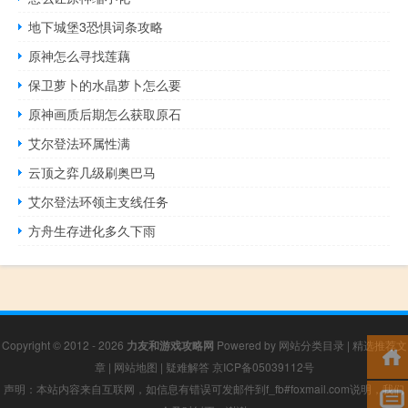
地下城堡3恐惧词条攻略
原神怎么寻找莲藕
保卫萝卜的水晶萝卜怎么要
原神画质后期怎么获取原石
艾尔登法环属性满
云顶之弈几级刷奥巴马
艾尔登法环领主支线任务
方舟生存进化多久下雨
Copyright © 2012 - 2026
力友和游戏攻略网
Powered by
网站分类目录
|
精选推荐文
章
|
网站地图
|
疑难解答
京ICP备05039112号
声明：本站内容来自互联网，如信息有错误可发邮件到f_fb#foxmail.com说明，我们