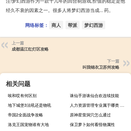
注!梦幻西游作为一款十几年的回合制游戏,价值的稳定是他
经久不衰的因素之一。很多人将梦幻西游当成... 药。
网络标签：
商人
帮派
梦幻西游
上一篇
成都温江红灯区攻略
下一篇
叫我锦衣卫苏州攻略
相关问题
唉和哎有何区别
诛仙手游诛仙合欢连续技能
地下城堡3法吼还是物吼
人力资源管理专业属于哪类 人力资源管理专业介绍
帝国2全面战争攻略
原神星萤洞穴怎么通过
洛克王国宠物谁有大地
保卫萝卜如何看怪物属性