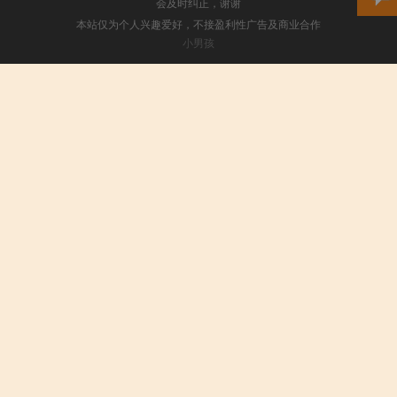
会及时纠正，谢谢
本站仅为个人兴趣爱好，不接盈利性广告及商业合作
小男孩