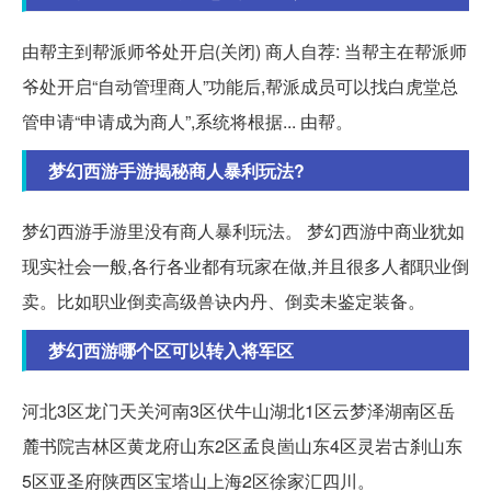
由帮主到帮派师爷处开启(关闭) 商人自荐: 当帮主在帮派师
爷处开启“自动管理商人”功能后,帮派成员可以找白虎堂总
管申请“申请成为商人”,系统将根据... 由帮。
梦幻西游手游揭秘商人暴利玩法?
梦幻西游手游里没有商人暴利玩法。 梦幻西游中商业犹如
现实社会一般,各行各业都有玩家在做,并且很多人都职业倒
卖。比如职业倒卖高级兽诀内丹、倒卖未鉴定装备。
梦幻西游哪个区可以转入将军区
河北3区龙门天关河南3区伏牛山湖北1区云梦泽湖南区岳
麓书院吉林区黄龙府山东2区孟良崮山东4区灵岩古刹山东
5区亚圣府陕西区宝塔山上海2区徐家汇四川。