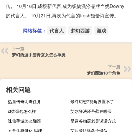
传。 10月16日,成毅新代言,成为织物洗涤品牌当妮Downy
的代言人。 10月21日,再次为代言的fresh馥蕾诗宣传。
网络标签：
代言人
梦幻西游
游戏
上一篇
梦幻西游手游青玄女怎么单挑
下一篇
梦幻西游18个角色
相关问题
热血传奇明珠任务
最终幻想7视角设置不了
cf炸弹包怎么样
艾尔登法环苔藓在哪买
诛仙手游怎么翻滚
星露谷物语老是说话方式
方舟生存进化 玛娜
艾尔登法环各个键位