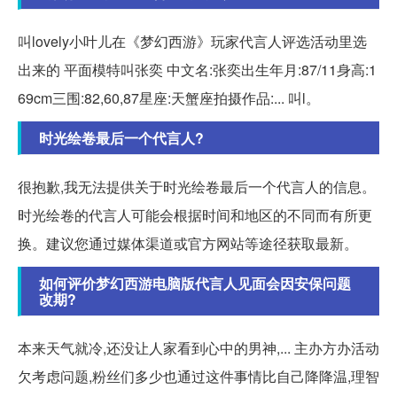
叫lovely小叶儿在《梦幻西游》玩家代言人评选活动里选
出来的 平面模特叫张奕 中文名:张奕出生年月:87/11身高:1
69cm三围:82,60,87星座:天蟹座拍摄作品:... 叫l。
时光绘卷最后一个代言人?
很抱歉,我无法提供关于时光绘卷最后一个代言人的信息。
时光绘卷的代言人可能会根据时间和地区的不同而有所更
换。建议您通过媒体渠道或官方网站等途径获取最新。
如何评价梦幻西游电脑版代言人见面会因安保问题
改期?
本来天气就冷,还没让人家看到心中的男神,... 主办方办活动
欠考虑问题,粉丝们多少也通过这件事情比自己降降温,理智