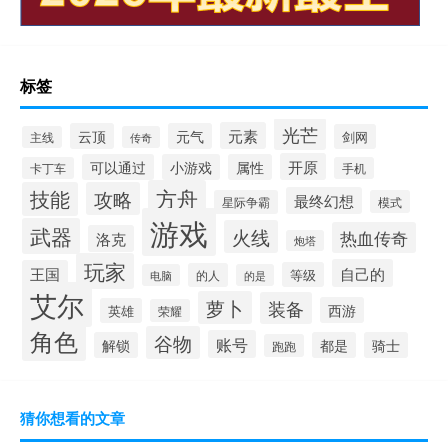
标签
光芒
元素
云顶
元气
剑网
主线
传奇
开原
可以通过
小游戏
属性
卡丁车
手机
方舟
技能
攻略
最终幻想
星际争霸
模式
游戏
武器
火线
热血传奇
洛克
炮塔
玩家
自己的
王国
等级
的人
电脑
的是
艾尔
萝卜
装备
西游
英雄
荣耀
角色
谷物
账号
解锁
都是
骑士
跑跑
猜你想看的文章