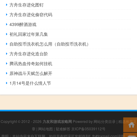
方舟生存进化图钉
方舟生存进化偷窃代码
4399醉酒游戏
初礼回家过年第几集
自助投币洗衣机怎么用（自助投币洗衣机）
方舟生存进化造台阶
腾讯热血传奇如何挂机
原神战斗天赋怎么解开
1月14号是什么情人节
Copyright © 2012 - 2026
力友和游戏攻略网
Powered by
网站分类目录
|
精选推荐文
章
|
网站地图
|
疑难解答
京ICP备05039112号
声明：本站内容来自互联网，如信息有错误可发邮件到f_fb#foxmail.com说明，我们