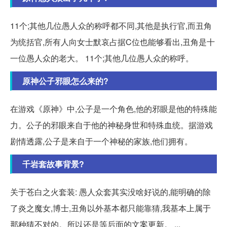
11个;其他几位愚人众的称呼都不同,其他是执行官,而丑角
为统括官,所有人向女士默哀占据C位也能够看出,丑角是十
一位愚人众的老大。 11个;其他几位愚人众的称呼。
原神公子邪眼怎么来的?
在游戏《原神》中,公子是一个角色,他的邪眼是他的特殊能
力。公子的邪眼来自于他的神秘身世和特殊血统。据游戏
剧情透露,公子是来自于一个神秘的家族,他们拥有。
千岩套故事背景?
关于苍白之火套装: 愚人众套其实没啥好说的,能明确的除
了炎之魔女,博士,丑角以外基本都只能靠猜,我基本上属于
那种猜不对的。所以还是等后面的文案更新。 ...