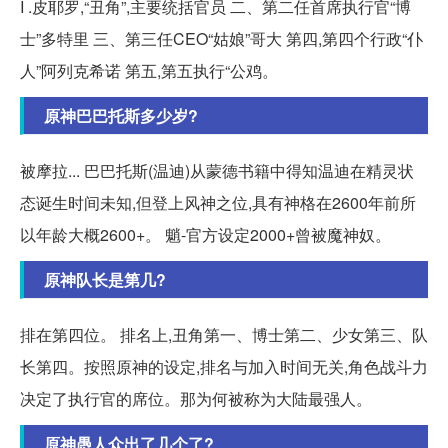
I .皮耶罗,“丑角”,主要统括官员 二、第二任首席执行官“博
士”多特里 三、第三任CEO“姑娘”哥大 第四,第四个行政“仆
人”阿列克希诺 第五,第五执行“公鸡。
原神巴巴托斯多少岁?
被摩拉... 巴巴托斯(温迪)从蒙德书籍中得知温迪在精灵状
态诞生时间未知,但登上风神之位,具有神格在2600年前所
以年龄大概2600+。 魈-官方设定2000+曾被魔神奴。
原神队长是第几?
排在第四位。 排名上,丑角第一、博士第二、少女第三、队
长第四。按照原神的设定,排名与加入时间无关,角色战斗力
决定了执行官的席位。那为何被称为大陆最强人。
原神愚人众出了几个了?