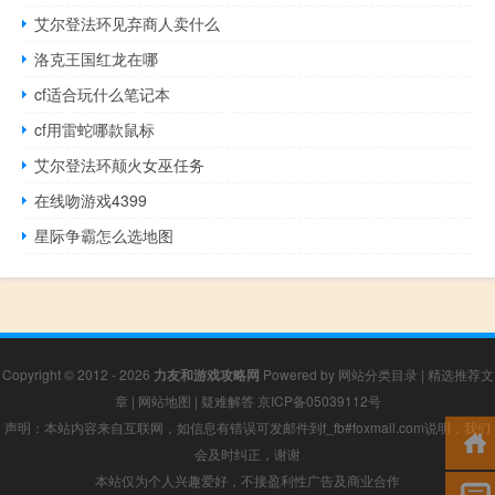
艾尔登法环见弃商人卖什么
洛克王国红龙在哪
cf适合玩什么笔记本
cf用雷蛇哪款鼠标
艾尔登法环颠火女巫任务
在线吻游戏4399
星际争霸怎么选地图
Copyright © 2012 - 2026
力友和游戏攻略网
Powered by
网站分类目录
|
精选推荐文
章
|
网站地图
|
疑难解答
京ICP备05039112号
声明：本站内容来自互联网，如信息有错误可发邮件到f_fb#foxmail.com说明，我们
会及时纠正，谢谢
本站仅为个人兴趣爱好，不接盈利性广告及商业合作