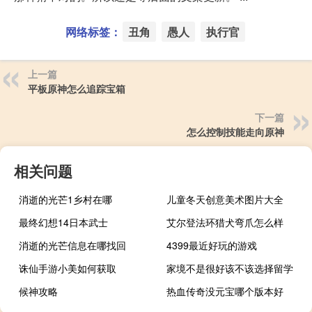
网络标签：
丑角
愚人
执行官
上一篇
平板原神怎么追踪宝箱
下一篇
怎么控制技能走向原神
相关问题
消逝的光芒1乡村在哪
儿童冬天创意美术图片大全
最终幻想14日本武士
艾尔登法环猎犬弯爪怎么样
消逝的光芒信息在哪找回
4399最近好玩的游戏
诛仙手游小美如何获取
家境不是很好该不该选择留学
候神攻略
热血传奇没元宝哪个版本好