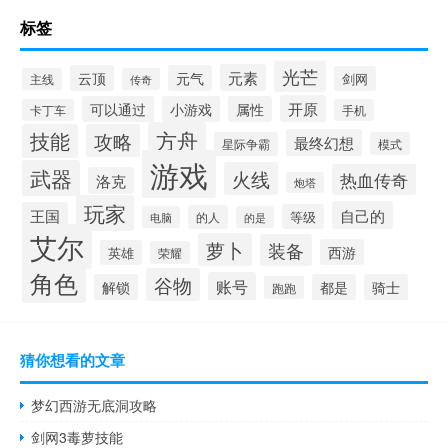
标签
光芒
元素
云顶
元气
剑网
主线
传奇
开原
可以通过
小游戏
属性
卡丁车
手机
方舟
技能
攻略
最终幻想
星际争霸
模式
游戏
武器
火线
热血传奇
洛克
炮塔
玩家
自己的
王国
等级
的人
电脑
的是
艾尔
萝卜
装备
西游
英雄
荣耀
角色
谷物
账号
解锁
都是
骑士
跑跑
猜你想看的文章
梦幻西游无底洞攻略
剑网3毒萝技能