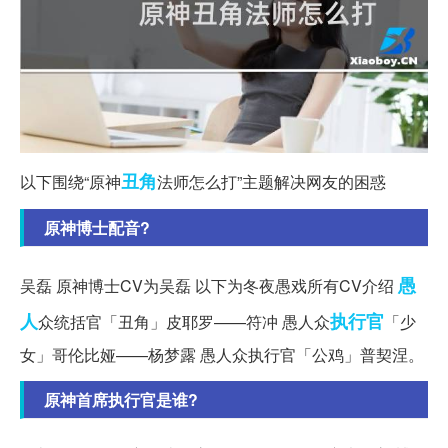
丑角
以下围绕“原神
法师怎么打”主题解决网友的困惑
原神博士配音?
愚
吴磊 原神博士CV为吴磊 以下为冬夜愚戏所有CV介绍
人
执行官
众统括官「丑角」皮耶罗——符冲 愚人众
「少
女」哥伦比娅——杨梦露 愚人众执行官「公鸡」普契涅。
原神首席执行官是谁?