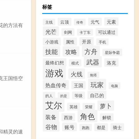
标签
元素
云顶
元气
主线
传奇
花的方法有
光芒
可以通过
剑网
卡丁车
开原
小游戏
属性
手机
方舟
技能
攻略
星际争霸
武器
最终幻想
洛克
模式
游戏
火线
炮塔
克王国悟空
玩家
热血传奇
王国
电脑
自己的
等级
的人
的是
艾尔
萝卜
英雄
荣耀
角色
装备
西游
解锁
谷物
账号
都是
骑士
跑跑
和精灵的速