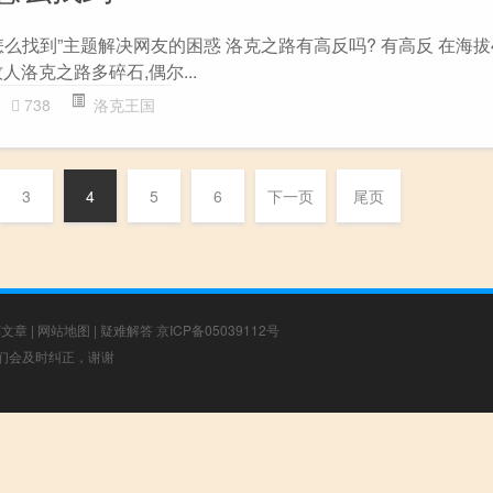
么找到”主题解决网友的困惑 洛克之路有高反吗? 有高反 在海拔4
人洛克之路多碎石,偶尔...
738
洛克王国
3
4
5
6
下一页
尾页
荐文章
|
网站地图
|
疑难解答
京ICP备05039112号
，我们会及时纠正，谢谢