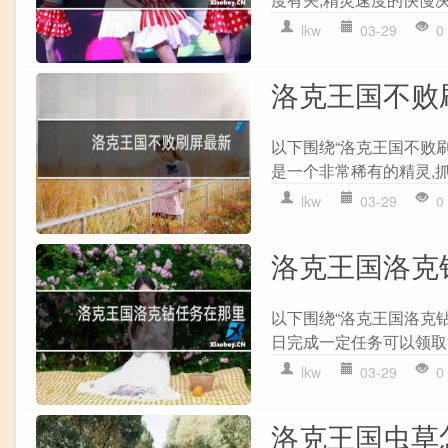
lkw
03-29
0
洛克王国不败
以下围绕“洛克王国不败
是一个非常稀有的精灵,抓
lkw
03-29
0
洛克王国洛克
以下围绕“洛克王国洛克钻
日完成一定任务可以领取洛
lkw
03-29
0
洛克王国虫草