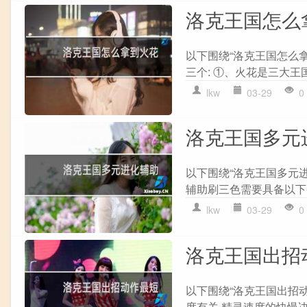
洛克王国怎么
以下围绕“洛克王国怎么
三个: ①、火花是三大王国
lkw
03-29
0
洛克王国多元
以下围绕“洛克王国多元
辅助刷三色需要具备以下条
lkw
03-29
0
洛克王国出招
以下围绕“洛克王国出招
度有关,精灵速度的快慢决