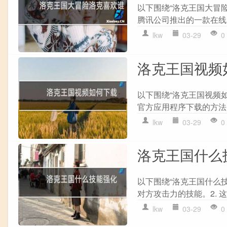
以下围绕“洛克王国大冒
腾讯公司推出的一款在线虚
lkw
03-29
0
洛克王国视频
以下围绕“洛克王国视频如
官方应用程序下载的方法: 
lkw
03-29
0
洛克王国什么
以下围绕“洛克王国什么技
对方攻击力的技能。2. 这
lkw
03-29
0