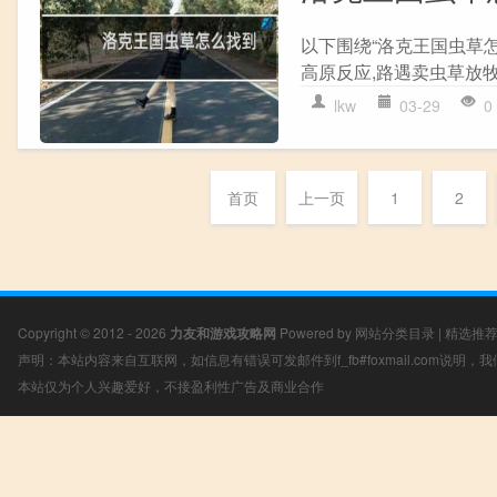
以下围绕“洛克王国虫草怎
高原反应,路遇卖虫草放牧
lkw
03-29
0
首页
上一页
1
2
Copyright © 2012 - 2026
力友和游戏攻略网
Powered by
网站分类目录
|
精选推
声明：本站内容来自互联网，如信息有错误可发邮件到f_fb#foxmail.com说明
本站仅为个人兴趣爱好，不接盈利性广告及商业合作