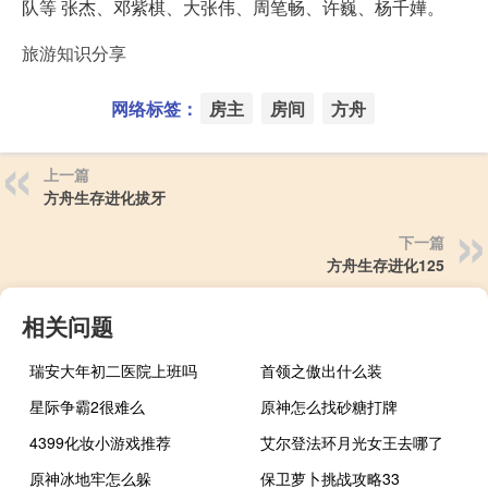
队等 张杰、邓紫棋、大张伟、周笔畅、许巍、杨千嬅。
旅游知识分享
网络标签：
房主
房间
方舟
上一篇
方舟生存进化拔牙
下一篇
方舟生存进化125
相关问题
瑞安大年初二医院上班吗
首领之傲出什么装
星际争霸2很难么
原神怎么找砂糖打牌
4399化妆小游戏推荐
艾尔登法环月光女王去哪了
原神冰地牢怎么躲
保卫萝卜挑战攻略33