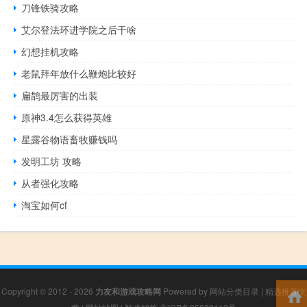
刀锋铁骑攻略
艾尔登法环进学院之后干啥
幻想挂机攻略
老鼠拜年放什么鞭炮比较好
扁鹊最厉害的出装
原神3.4怎么获得英雄
星露谷物语畜牧赚钱吗
发明工坊 攻略
从者强化攻略
淘宝如何cf
Copyright © 2012 - 2026
力友和游戏攻略网
Powered by
网站分类目录
|
精选推荐文