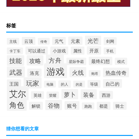
标签
光芒
元素
云顶
元气
剑网
主线
传奇
开原
可以通过
小游戏
属性
卡丁车
手机
方舟
技能
攻略
最终幻想
星际争霸
模式
游戏
武器
火线
热血传奇
洛克
炮塔
玩家
自己的
王国
等级
的人
电脑
的是
艾尔
萝卜
装备
西游
英雄
荣耀
角色
谷物
账号
解锁
都是
骑士
跑跑
猜你想看的文章