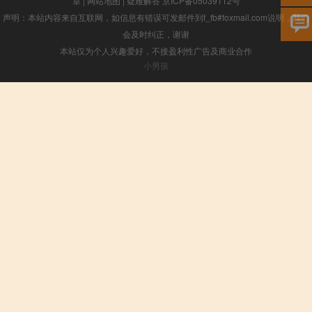
章
|
网站地图
|
疑难解答
京ICP备05039112号
声明：本站内容来自互联网，如信息有错误可发邮件到f_fb#foxmail.com说明，我们
会及时纠正，谢谢
本站仅为个人兴趣爱好，不接盈利性广告及商业合作
小男孩