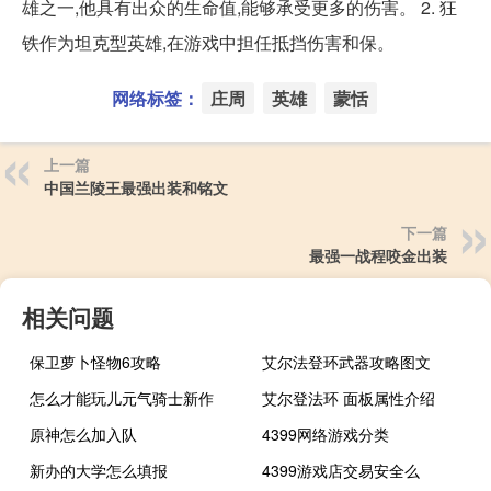
雄之一,他具有出众的生命值,能够承受更多的伤害。 2. 狂
铁作为坦克型英雄,在游戏中担任抵挡伤害和保。
网络标签：
庄周
英雄
蒙恬
上一篇
中国兰陵王最强出装和铭文
下一篇
最强一战程咬金出装
相关问题
保卫萝卜怪物6攻略
艾尔法登环武器攻略图文
怎么才能玩儿元气骑士新作
艾尔登法环 面板属性介绍
原神怎么加入队
4399网络游戏分类
新办的大学怎么填报
4399游戏店交易安全么