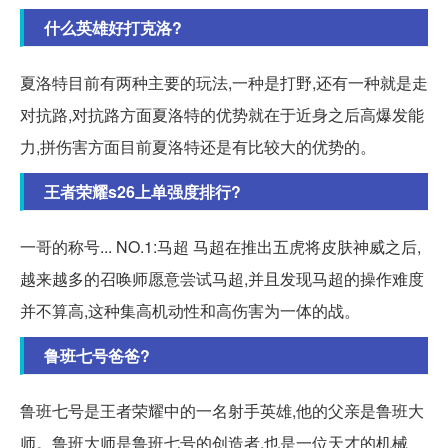
什么英雄好打克洛?
夏洛特目前有两种主要的玩法,一种是打野,还有一种就是走
对抗路,对抗路方面夏洛特的优势就在于近身之后高爆发能
力,拼伤害方面目前夏洛特还是有比较大的优势的。
王者荣耀s26上单强度排行?
一哥的称号... NO.1:马超 马超在推出五虎将皮肤神威之后,
越来越多的召唤师愿意尝试马超,并且发现马超的操作难度
并不算高,这种集高机动性和高伤害为一体的战。
鲁班七号爸爸?
鲁班七号是王者荣耀中的一名射手英雄,他的父亲是鲁班大
师。鲁班大师是鲁班七号的创造者,也是一位天才的机械