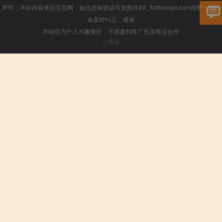
声明：本站内容来自互联网，如信息有错误可发邮件到f_fb#foxmail.com说明，我们
会及时纠正，谢谢
本站仅为个人兴趣爱好，不接盈利性广告及商业合作
小男孩