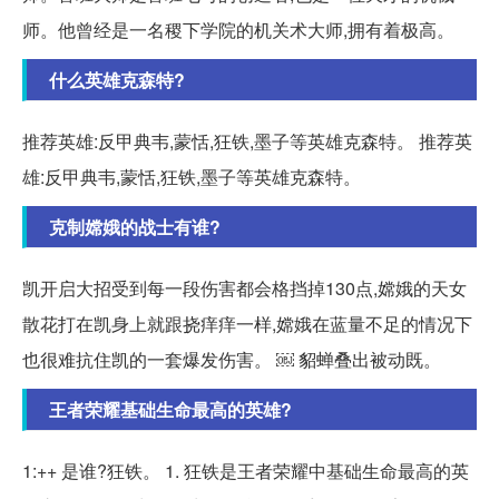
师。他曾经是一名稷下学院的机关术大师,拥有着极高。
什么英雄克森特?
推荐英雄:反甲典韦,蒙恬,狂铁,墨子等英雄克森特。 推荐英
雄:反甲典韦,蒙恬,狂铁,墨子等英雄克森特。
克制嫦娥的战士有谁?
凯开启大招受到每一段伤害都会格挡掉130点,嫦娥的天女
散花打在凯身上就跟挠痒痒一样,嫦娥在蓝量不足的情况下
也很难抗住凯的一套爆发伤害。 ￼ 貂蝉叠出被动既。
王者荣耀基础生命最高的英雄?
1:++ 是谁?狂铁。 1. 狂铁是王者荣耀中基础生命最高的英