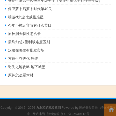
安徒生童话手抄报三年级男生（安徒生童话手抄报三年级）
保卫萝卜后萝卜时代第40关
端游cf怎么改戒指准星
今年小榄元宵节有什么节目
原神洞天特性怎么卡
最终幻想7重制版难度区别
汉服在哪里有批发市场
方舟生存进化 纤维
迷失之地攻略 地下城堡
原神怎么看木材
Copyright © 2012 - 2026
力友和游戏攻略网
Powered by
网站分类目录
|
精选推荐文
章
|
网站地图
|
疑难解答
京ICP备05039112号