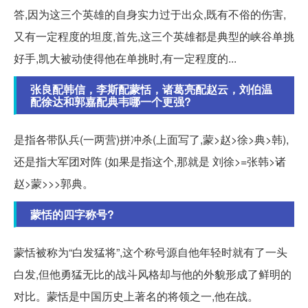
答,因为这三个英雄的自身实力过于出众,既有不俗的伤害,
又有一定程度的坦度,首先,这三个英雄都是典型的峡谷单挑
好手,凯大被动使得他在单挑时,有一定程度的...
张良配韩信，李斯配蒙恬，诸葛亮配赵云，刘伯温
配徐达和郭嘉配典韦哪一个更强?
是指各带队兵(一两营)拼冲杀(上面写了,蒙>赵>徐>典>韩),
还是指大军团对阵 (如果是指这个,那就是 刘徐>=张韩>诸
赵>蒙>>>郭典。
蒙恬的四字称号?
蒙恬被称为“白发猛将”,这个称号源自他年轻时就有了一头
白发,但他勇猛无比的战斗风格却与他的外貌形成了鲜明的
对比。蒙恬是中国历史上著名的将领之一,他在战。