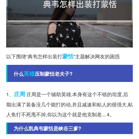
蒙恬
以下围绕“典韦怎样出装打
”主题解决网友的困惑
英雄
什么
压制蒙恬老夫子?
庄周
1、
庄周是一个辅助英雄,本身有这个不错的坦度,后
期出满了装备没几个能打的动,并且减速和粘人的很强大,粘
人鱼打不死甩不掉,你以为这个就是他克制老... 4。
为什么凯典韦蒙恬是峡谷三爹?