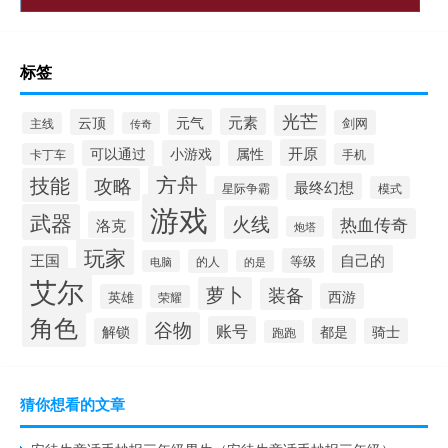
标签
光芒
元素
云顶
元气
剑网
主线
传奇
开原
可以通过
小游戏
属性
卡丁车
手机
方舟
技能
攻略
最终幻想
星际争霸
模式
游戏
武器
火线
热血传奇
洛克
炮塔
玩家
自己的
王国
等级
的人
电脑
的是
艾尔
萝卜
装备
西游
英雄
荣耀
角色
谷物
账号
解锁
都是
骑士
跑跑
猜你想看的文章