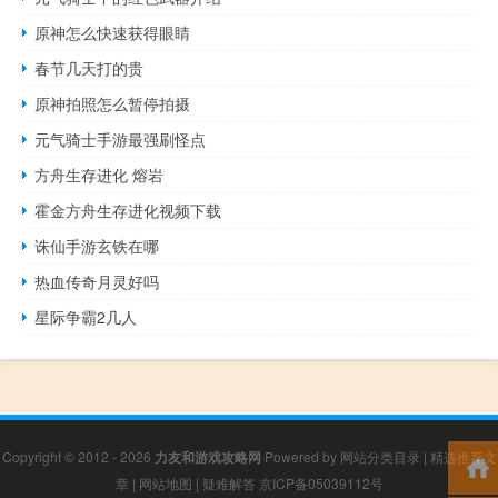
原神怎么快速获得眼睛
春节几天打的贵
原神拍照怎么暂停拍摄
元气骑士手游最强刷怪点
方舟生存进化 熔岩
霍金方舟生存进化视频下载
诛仙手游玄铁在哪
热血传奇月灵好吗
星际争霸2几人
Copyright © 2012 - 2026
力友和游戏攻略网
Powered by
网站分类目录
|
精选推荐文
章
|
网站地图
|
疑难解答
京ICP备05039112号