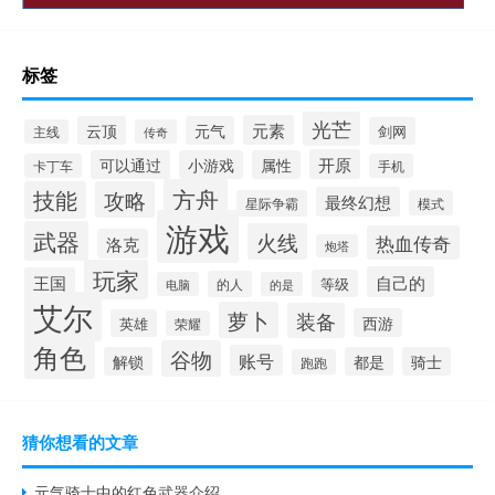
标签
光芒
元素
云顶
元气
剑网
主线
传奇
开原
可以通过
小游戏
属性
卡丁车
手机
方舟
技能
攻略
最终幻想
星际争霸
模式
游戏
武器
火线
热血传奇
洛克
炮塔
玩家
自己的
王国
等级
的人
电脑
的是
艾尔
萝卜
装备
西游
英雄
荣耀
角色
谷物
账号
解锁
都是
骑士
跑跑
猜你想看的文章
元气骑士中的红色武器介绍