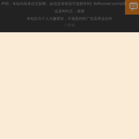
声明：本站内容来自互联网，如信息有错误可发邮件到f_fb#foxmail.com说明，我们
会及时纠正，谢谢
本站仅为个人兴趣爱好，不接盈利性广告及商业合作
小男孩