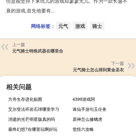
但是能坚持下来玩儿的游戏却寥寥无几。作为一款长盛不
衰的游戏,首先他要有...
网络标签：
元气
游戏
骑士
上一篇
元气骑士特殊武器在哪里合
下一篇
元气骑士怎么得到黄金圣衣
相关问题
方舟生存进化贴图
4399游戏阿
艾尔登法环岩石球哪里学习
诛仙手游勾玉任务
消逝的光芒明星版真的吗
原神怎么修螭虎
最终幻想7在哪里玩啊好玩
觉悟六攻略