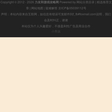
Copyright © 2012 - 2026
力友和游戏攻略网
Powered by
网站分类目录
|
精选推荐文
章
|
网站地图
|
疑难解答
京ICP备05039112号
声明：本站内容来自互联网，如信息有错误可发邮件到f_fb#foxmail.com说明，我们
会及时纠正，谢谢
本站仅为个人兴趣爱好，不接盈利性广告及商业合作
小男孩