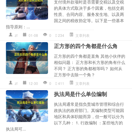
支付境外款项时是否需要交税以及交税
的具体方式取决于多个因素，包括交易
性质、合同内容、服务发生地、以及两
国之间的税收协定等。以下是一些基本
指导原则：...
zf
01-08
0
234
文章列表
正方形的四个角都是什么角
正方形的四个角都是直角 其他小伙伴的
相似问题： 正方形和长方形的角有什么
不同？ 正方形的角都相等吗？ 如何从
正方形中去除一个角？
zf
12-30
0
411
文章列表
执法局是什么单位编制
执法局通常是指负责城市管理和综合行
政执法的政府部门。其编制类型可能因
地区和具体职能而异，但一般可以分为
以下几种： 1. 行政编制 ：某些地方的
执法局可...