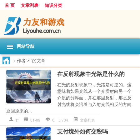
首 页
文章列表
知识分类
网站导航
>
作者“zf”的文章
在反射现象中光路是什么的
在光的反射现象中，光路是可逆的。这
意味着如果光线从一个介质射向另一个
介质的分界面，并在那里反射，那么反
射光线将会沿着与入射光线相反的方向
返回原来的...
zf
01-09
0
734
文章列表
支付境外如何交税吗