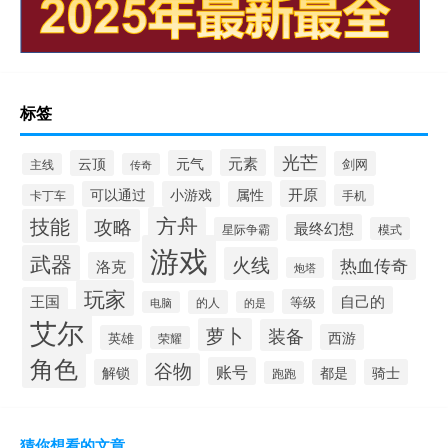
标签
光芒
元素
云顶
元气
剑网
主线
传奇
开原
可以通过
小游戏
属性
卡丁车
手机
方舟
技能
攻略
最终幻想
星际争霸
模式
游戏
武器
火线
热血传奇
洛克
炮塔
玩家
自己的
王国
等级
的人
电脑
的是
艾尔
萝卜
装备
西游
英雄
荣耀
角色
谷物
账号
解锁
都是
骑士
跑跑
猜你想看的文章