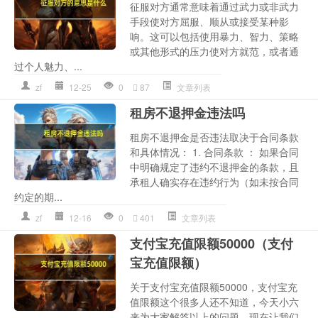
征服对方通常意味着通过武力或非武力
手段使对方屈服、顺从或接受某种影
响。这可以包括使用暴力、智力、策略
或其他形式的压力使对方就范，或者通
过个人魅力、...
zf
12-25
0
87
文章列表
租房不退押金违法吗
租房不退押金是否违法取决于合同条款
和具体情况： 1. 合同条款 ： 如果合同
中明确规定了违约不退押金的条款，且
承租人确实存在违约行为（如未按合同
约定的期...
zf
12-16
0
401
文章列表
支付宝充值限额50000（支付
宝充值限额）
关于支付宝充值限额50000，支付宝充
值限额这个很多人还不知道，今天小六
来为大家解答以上的问题，现在让我们