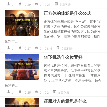
zf
12-29
0
27
文章列表
正方体的体积是什么公式
正方体的体积公式是 `V = a³`，其中 `a`
代表正方体的棱长。这个公式表明正方
体的体积是其棱长的三次方，因为正方
体的长、宽、高三个维度都相等，所以
体积可...
zf
12-27
0
845
文章列表
坐飞机选什么位置好
选择飞机座位时，您可以根据自己的需
求和喜好来决定。以下是一些常见的选
择考虑因素： 1. 休息与睡眠 ： 前排座
位 ：上下飞机方便，不易受干扰，适合
长途旅...
zf
12-25
0
2
文章列表
征服对方的意思是什么