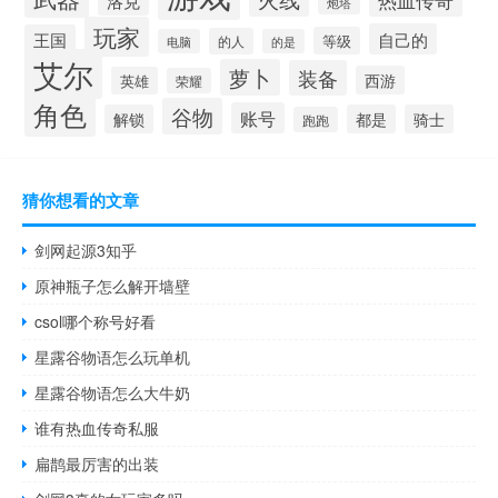
洛克
炮塔
玩家
自己的
王国
等级
的人
电脑
的是
艾尔
萝卜
装备
西游
英雄
荣耀
角色
谷物
账号
解锁
都是
骑士
跑跑
猜你想看的文章
剑网起源3知乎
原神瓶子怎么解开墙壁
csol哪个称号好看
星露谷物语怎么玩单机
星露谷物语怎么大牛奶
谁有热血传奇私服
扁鹊最厉害的出装