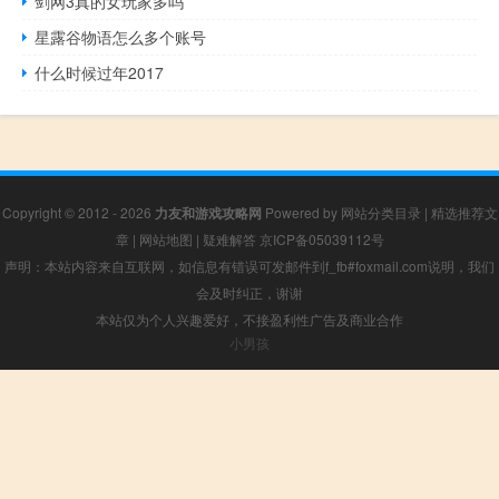
剑网3真的女玩家多吗
星露谷物语怎么多个账号
什么时候过年2017
Copyright © 2012 - 2026
力友和游戏攻略网
Powered by
网站分类目录
|
精选推荐文
章
|
网站地图
|
疑难解答
京ICP备05039112号
声明：本站内容来自互联网，如信息有错误可发邮件到f_fb#foxmail.com说明，我们
会及时纠正，谢谢
本站仅为个人兴趣爱好，不接盈利性广告及商业合作
小男孩