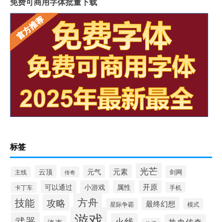
免费可商用字体批量下载
标签
光芒
元素
云顶
元气
剑网
主线
传奇
开原
可以通过
小游戏
属性
卡丁车
手机
方舟
技能
攻略
最终幻想
星际争霸
模式
游戏
武器
火线
热血传奇