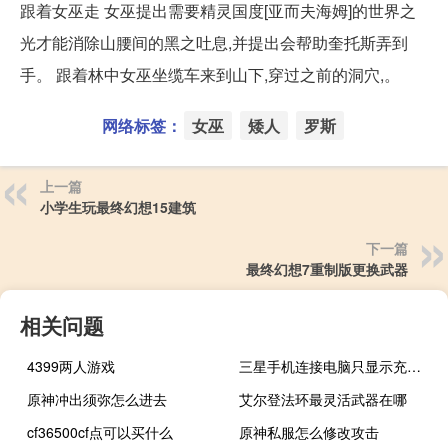
跟着女巫走 女巫提出需要精灵国度[亚而夫海姆]的世界之
光才能消除山腰间的黑之吐息,并提出会帮助奎托斯弄到
手。 跟着林中女巫坐缆车来到山下,穿过之前的洞穴,。
网络标签：
女巫
矮人
罗斯
上一篇
小学生玩最终幻想15建筑
下一篇
最终幻想7重制版更换武器
相关问题
4399两人游戏
三星手机连接电脑只显示充电（三星手机连接电脑）
原神冲出须弥怎么进去
艾尔登法环最灵活武器在哪
cf36500cf点可以买什么
原神私服怎么修改攻击