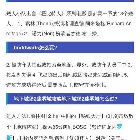
矮人小队出自《霍比特人》系列电影,是都灵一系的13个矮
人。 1、索林(Thorin),扮演者理查德·阿米塔格(Richard Ar
mitage) 2、诺力(Nori),扮演者杰德·布... 矮。
finddwarfs怎么玩?
2. 被防守队拦截或拍落至地面、界外、或防守队员手中 3.
接发盘失误 4. 飞盘掷出后触地或因接盘未完成而触地 5.
进攻方成功得分后 需要验盘 1. 防守方读秒计。
地下城堡2迷雾城攻略地下城堡2迷雾城怎么过?
进入方法1.前往图12上面中间的【秘银大厅】(31,9)击败数
罗
个【地精将军】,探索85%遇到BOSS【怒焰红龙内
斯
】,击败内罗斯之后,遇到【红须矮人】,对话【关于...