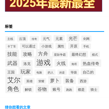
标签
光芒
元素
云顶
元气
剑网
主线
传奇
开原
可以通过
小游戏
属性
卡丁车
手机
方舟
技能
攻略
最终幻想
星际争霸
模式
游戏
武器
火线
热血传奇
洛克
炮塔
玩家
自己的
王国
等级
的人
电脑
的是
艾尔
萝卜
装备
西游
英雄
荣耀
角色
谷物
账号
解锁
都是
骑士
跑跑
猜你想看的文章