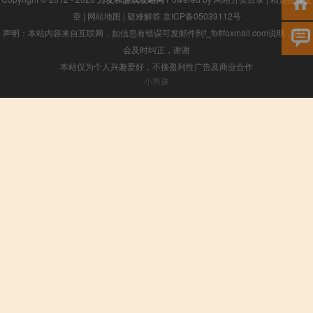
章
|
网站地图
|
疑难解答
京ICP备05039112号
声明：本站内容来自互联网，如信息有错误可发邮件到f_fb#foxmail.com说明，我们
会及时纠正，谢谢
本站仅为个人兴趣爱好，不接盈利性广告及商业合作
小男孩