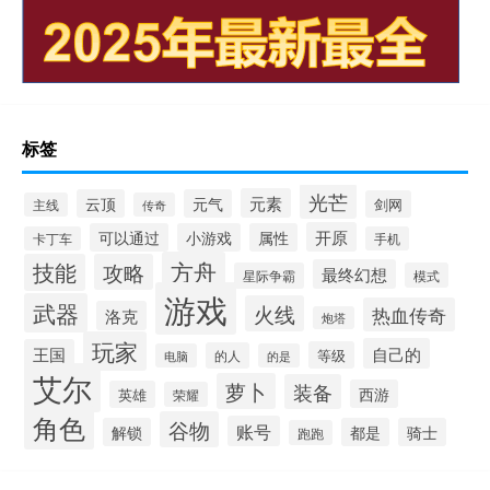
标签
光芒
元素
云顶
元气
剑网
主线
传奇
开原
可以通过
小游戏
属性
卡丁车
手机
方舟
技能
攻略
最终幻想
星际争霸
模式
游戏
武器
火线
热血传奇
洛克
炮塔
玩家
自己的
王国
等级
的人
电脑
的是
艾尔
萝卜
装备
西游
英雄
荣耀
角色
谷物
账号
解锁
都是
骑士
跑跑