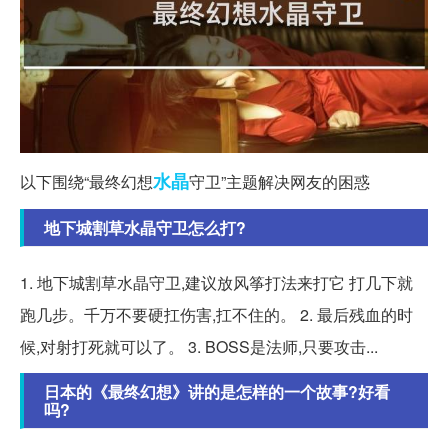
水晶
以下围绕“最终幻想
守卫”主题解决网友的困惑
地下城割草水晶守卫怎么打?
1. 地下城割草水晶守卫,建议放风筝打法来打它 打几下就
跑几步。千万不要硬扛伤害,扛不住的。 2. 最后残血的时
候,对射打死就可以了。 3. BOSS是法师,只要攻击...
日本的《最终幻想》讲的是怎样的一个故事?好看
吗?