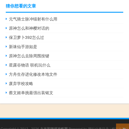
猜你想看的文章
元气骑士脉冲镭射有什么用
原神怎么和神樱对话的
保卫萝卜392怎么过
新诛仙手游如是
原神怎么去除周围按键
星露谷物语 联机玩什么
方舟生存进化修改本地文件
废弃学校攻略
蔡文姬单挑最强出装铭文
Copyright © 2012 - 2026
力友和游戏攻略网
Powered by
网站分类目录
|
精选推荐文