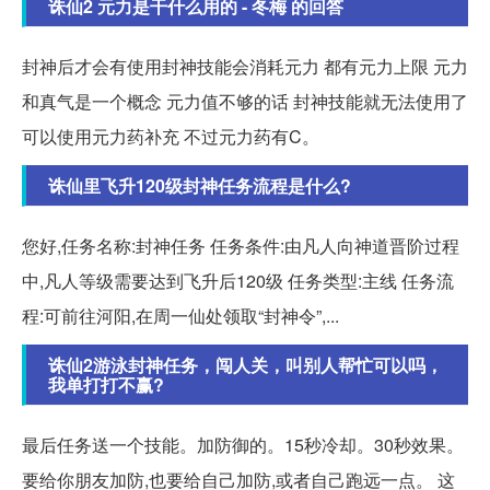
诛仙2 元力是干什么用的 - 冬梅 的回答
封神后才会有使用封神技能会消耗元力 都有元力上限 元力
和真气是一个概念 元力值不够的话 封神技能就无法使用了
可以使用元力药补充 不过元力药有C。
诛仙里飞升120级封神任务流程是什么?
您好,任务名称:封神任务 任务条件:由凡人向神道晋阶过程
中,凡人等级需要达到飞升后120级 任务类型:主线 任务流
程:可前往河阳,在周一仙处领取“封神令”,...
诛仙2游泳封神任务，闯人关，叫别人帮忙可以吗，
我单打打不赢?
最后任务送一个技能。加防御的。15秒冷却。30秒效果。
要给你朋友加防,也要给自己加防,或者自己跑远一点。 这