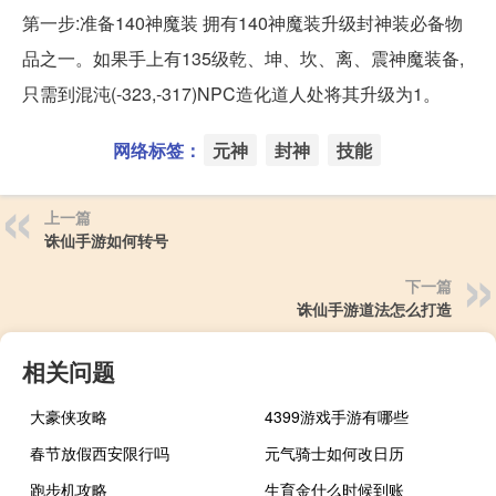
第一步:准备140神魔装 拥有140神魔装升级封神装必备物
品之一。如果手上有135级乾、坤、坎、离、震神魔装备,
只需到混沌(-323,-317)NPC造化道人处将其升级为1。
网络标签：
元神
封神
技能
上一篇
诛仙手游如何转号
下一篇
诛仙手游道法怎么打造
相关问题
大豪侠攻略
4399游戏手游有哪些
春节放假西安限行吗
元气骑士如何改日历
跑步机攻略
生育金什么时候到账