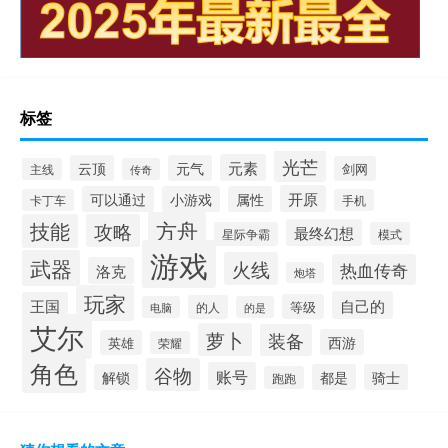
标签
光芒
元素
云顶
元气
剑网
主线
传奇
开原
可以通过
小游戏
属性
卡丁车
手机
方舟
技能
攻略
最终幻想
星际争霸
模式
游戏
武器
火线
热血传奇
洛克
炮塔
玩家
自己的
王国
等级
的人
电脑
的是
艾尔
萝卜
装备
西游
英雄
荣耀
角色
谷物
账号
解锁
都是
骑士
跑跑