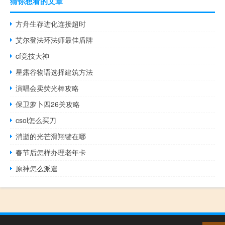
猜你想看的文章
方舟生存进化连接超时
艾尔登法环法师最佳盾牌
cf竞技大神
星露谷物语选择建筑方法
演唱会卖荧光棒攻略
保卫萝卜四26关攻略
csol怎么买刀
消逝的光芒滑翔键在哪
春节后怎样办理老年卡
原神怎么派遣