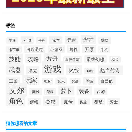
标签
光芒
元素
云顶
元气
剑网
主线
传奇
开原
可以通过
小游戏
属性
卡丁车
手机
方舟
技能
攻略
最终幻想
星际争霸
模式
游戏
武器
火线
热血传奇
洛克
炮塔
玩家
自己的
王国
等级
的人
电脑
的是
艾尔
萝卜
装备
西游
英雄
荣耀
角色
谷物
账号
解锁
都是
骑士
跑跑
猜你想看的文章