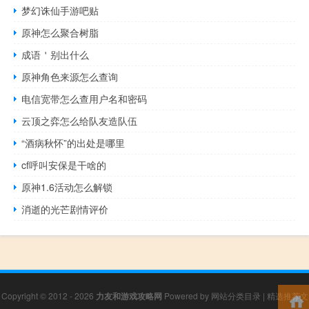
梦幻诛仙手游吧贴
原神怎么聚合树脂
成语＇别出什么
原神角色来源怎么查询
电信宽带怎么查用户名和密码
云顶之弈怎么给队友造队伍
“酒病秋怀”的出处是哪里
cf呼叫安保是干啥的
原神1.6活动怎么解锁
消逝的光芒剧情评价
Copyright © 2012 - 2026
力友和游戏攻略网
Powered by
网站分类目录
|
精选推荐文