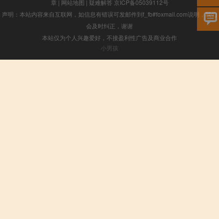
章
|
网站地图
|
疑难解答
京ICP备05039112号
声明：本站内容来自互联网，如信息有错误可发邮件到f_fb#foxmail.com说明，我们
会及时纠正，谢谢
本站仅为个人兴趣爱好，不接盈利性广告及商业合作
小男孩