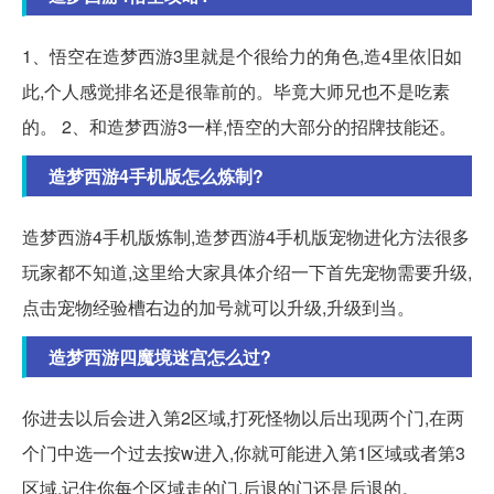
1、悟空在造梦西游3里就是个很给力的角色,造4里依旧如
此,个人感觉排名还是很靠前的。毕竟大师兄也不是吃素
的。 2、和造梦西游3一样,悟空的大部分的招牌技能还。
造梦西游4手机版怎么炼制?
造梦西游4手机版炼制,造梦西游4手机版宠物进化方法很多
玩家都不知道,这里给大家具体介绍一下首先宠物需要升级,
点击宠物经验槽右边的加号就可以升级,升级到当。
造梦西游四魔境迷宫怎么过?
你进去以后会进入第2区域,打死怪物以后出现两个门,在两
个门中选一个过去按w进入,你就可能进入第1区域或者第3
区域,记住你每个区域走的门,后退的门还是后退的。