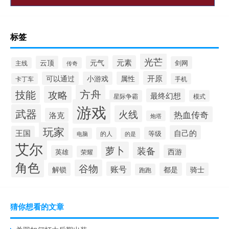
标签
光芒
元素
云顶
元气
剑网
主线
传奇
开原
可以通过
小游戏
属性
卡丁车
手机
方舟
技能
攻略
最终幻想
星际争霸
模式
游戏
武器
火线
热血传奇
洛克
炮塔
玩家
自己的
王国
等级
的人
电脑
的是
艾尔
萝卜
装备
西游
英雄
荣耀
角色
谷物
账号
解锁
都是
骑士
跑跑
猜你想看的文章