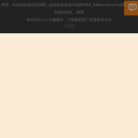
声明：本站内容来自互联网，如信息有错误可发邮件到f_fb#foxmail.com说明，我们
会及时纠正，谢谢
本站仅为个人兴趣爱好，不接盈利性广告及商业合作
小男孩