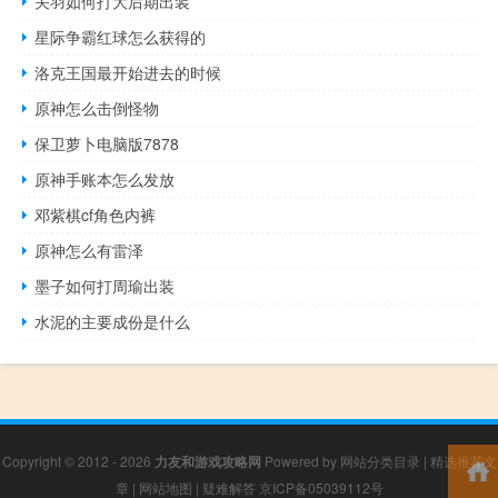
关羽如何打大后期出装
星际争霸红球怎么获得的
洛克王国最开始进去的时候
原神怎么击倒怪物
保卫萝卜电脑版7878
原神手账本怎么发放
邓紫棋cf角色内裤
原神怎么有雷泽
墨子如何打周瑜出装
水泥的主要成份是什么
Copyright © 2012 - 2026
力友和游戏攻略网
Powered by
网站分类目录
|
精选推荐文
章
|
网站地图
|
疑难解答
京ICP备05039112号