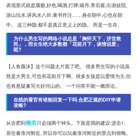
表现形式就是腐败,好色,喝酒,打牌,锻丹,养后庭,出游妓院,
游山玩水,讲风水八卦,著书作注……身在朝中,心也在朝
中。 这三种隐,都不是真正意义上的隐。 而是一生存。
为什么男生写的网络小说总是「胸怀天下，济世救
民」，而女生绝大多数都「花前月下，谈情说爱」
呢?
【人鱼薇沫】这个问题太片面了吧。 很多男生写的小说虽
然是大男主,可也有花前月下啊。很多女孩是以爱情为主,但
也有悬疑兼写大好河山的。 一个问答不能一概而论。
在线的看官有谁能回复一下吗 合肥正规的DIY申请
攻略?
南京
从合肥到
只必须两个钟头。下面是我的建议:进击1:
居住秦淮河附近, 所以你可以玩秦淮河附近的景点到很晚。