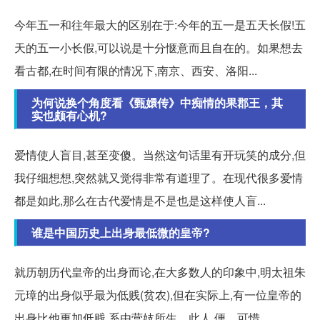
今年五一和往年最大的区别在于:今年的五一是五天长假!五
天的五一小长假,可以说是十分惬意而且自在的。如果想去
看古都,在时间有限的情况下,南京、西安、洛阳...
为何说换个角度看《甄嬛传》中痴情的果郡王，其
实也颇有心机?
爱情使人盲目,甚至变傻。当然这句话里有开玩笑的成分,但
我仔细想想,突然就又觉得非常有道理了。在现代很多爱情
都是如此,那么在古代爱情是不是也是这样使人盲...
谁是中国历史上出身最低微的皇帝?
就历朝历代皇帝的出身而论,在大多数人的印象中,明太祖朱
元璋的出身似乎最为低贱(贫农),但在实际上,有一位皇帝的
出身比他更加低贱,系由营妓所生。此人,便... 可惜。