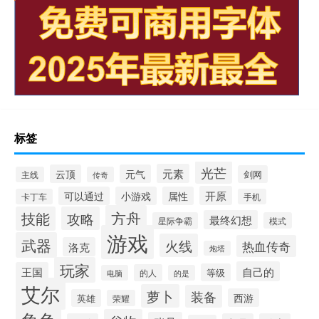
标签
光芒
元素
云顶
元气
剑网
主线
传奇
开原
可以通过
小游戏
属性
卡丁车
手机
方舟
技能
攻略
最终幻想
星际争霸
模式
游戏
武器
火线
热血传奇
洛克
炮塔
玩家
自己的
王国
等级
的人
电脑
的是
艾尔
萝卜
装备
西游
英雄
荣耀