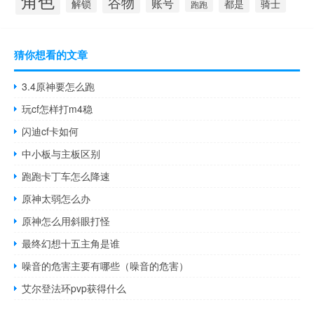
角色
谷物
账号
解锁
都是
骑士
跑跑
猜你想看的文章
3.4原神要怎么跑
玩cf怎样打m4稳
闪迪cf卡如何
中小板与主板区别
跑跑卡丁车怎么降速
原神太弱怎么办
原神怎么用斜眼打怪
最终幻想十五主角是谁
噪音的危害主要有哪些（噪音的危害）
艾尔登法环pvp获得什么