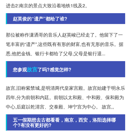
进击2:南京的景点大致沿着地铁1线及2。
赵英俊的“遗产”都给了谁?
那位被称作潇洒哥的音乐人赵英峻已经走了。他留下了一
笔丰富的“遗产”,这些既有有形的财富,也有无形的音乐。据
悉,他把金钱、银行卡都给了父母,父母是银行退...
故宫
您参观
了吗?感觉怎样?
故宫,旧称紫禁城,是明清两代皇家宫殿。故宫始建于明永乐
四年,分为前朝和内廷。前朝以太和殿、中和殿、保和殿为
中心,后庭以乾清宫、交泰殿、坤宁宫为中心。 故宫,。
五一假期想去古都看看，南京，西安，洛阳选择哪
个?有没有更好的?