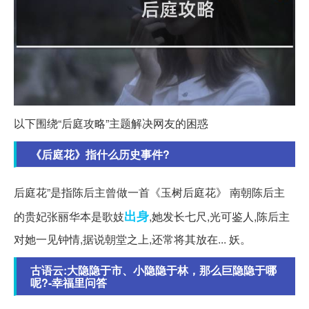
以下围绕“后庭攻略”主题解决网友的困惑
《后庭花》指什么历史事件?
后庭花”是指陈后主曾做一首《玉树后庭花》 南朝陈后主
出身
的贵妃张丽华本是歌妓
,她发长七尺,光可鉴人,陈后主
对她一见钟情,据说朝堂之上,还常将其放在... 妖。
古语云:大隐隐于市、小隐隐于林，那么巨隐隐于哪
呢?-幸福里问答