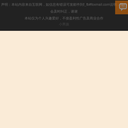
声明：本站内容来自互联网，如信息有错误可发邮件到f_fb#foxmail.com说明，我们
会及时纠正，谢谢
本站仅为个人兴趣爱好，不接盈利性广告及商业合作
小男孩