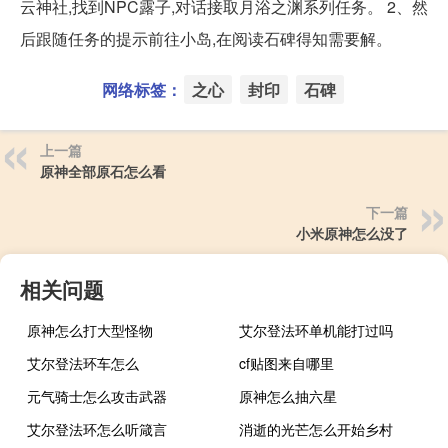
云神社,找到NPC露子,对话接取月浴之渊系列任务。 2、然
后跟随任务的提示前往小岛,在阅读石碑得知需要解。
网络标签：
之心
封印
石碑
上一篇
原神全部原石怎么看
下一篇
小米原神怎么没了
相关问题
原神怎么打大型怪物
艾尔登法环单机能打过吗
艾尔登法环车怎么
cf贴图来自哪里
元气骑士怎么攻击武器
原神怎么抽六星
艾尔登法环怎么听箴言
消逝的光芒怎么开始乡村