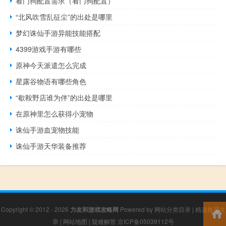
看门狗配置需求（看门狗配置）
“北风吹雪乱征尘”的出处是哪里
梦幻诛仙手游异能技能搭配
4399游戏手游有哪些
原神今天派遣怎么完成
星露谷物语有哪些角色
“歇鞍野店谁为伴”的出处是哪里
在原神里怎么获得小宠物
诛仙手游血宠物技能
诛仙手游天华装备推荐
Copyright © 2012 - 2026
力友和游戏攻略网
Powered by
网站分类目录
|
精选推荐文
章
|
网站地图
|
疑难解答
京ICP备05039112号