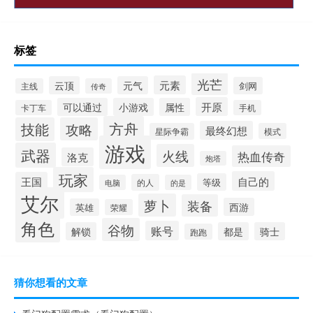
标签
光芒
元素
云顶
元气
剑网
主线
传奇
开原
可以通过
小游戏
属性
卡丁车
手机
方舟
技能
攻略
最终幻想
星际争霸
模式
游戏
武器
火线
热血传奇
洛克
炮塔
玩家
自己的
王国
等级
的人
电脑
的是
艾尔
萝卜
装备
西游
英雄
荣耀
角色
谷物
账号
解锁
都是
骑士
跑跑
猜你想看的文章