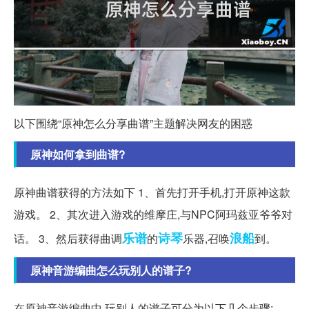
以下围绕“原神怎么分享曲谱”主题解决网友的困惑
原神如何拿到曲谱?
原神曲谱获得的方法如下 1、首先打开手机,打开原神这款
游戏。 2、其次进入游戏的维摩庄,与NPC阿玛兹亚爷爷对
乐谱
诗琴
浪船
话。 3、然后获得曲调
的
乐器,召唤
到。
原神音游编曲怎么玩别人的谱子?
在原神音游编曲中,玩别人的谱子可分为以下几个步骤: