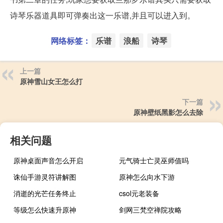
诗琴乐器道具即可弹奏出这一乐谱,并且可以进入到。
网络标签：
乐谱
浪船
诗琴
上一篇
原神雪山女王怎么打
下一篇
原神壁纸黑影怎么去除
相关问题
原神桌面声音怎么开启
元气骑士亡灵巫师值吗
诛仙手游灵符讲解图
原神怎么向水下游
消逝的光芒任务终止
csol元老装备
等级怎么快速升原神
剑网三梵空禅院攻略