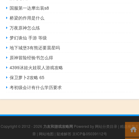
国服第一达摩出装s8
桥梁的作用是什么
万夜原神怎么练
梦幻诛仙 手游 等级
地下城堡3有熊还要晨星吗
原神冒险经验书怎么得
4399冰娃火娃双人游戏攻略
保卫萝卜2攻略 65
考初级会计有什么学历要求
Copyright © 2012 - 2026
力友和游戏攻略网
Powered by
网站分类目录
|
精选推荐文
章
|
网站地图
|
疑难解答
京ICP备05039112号