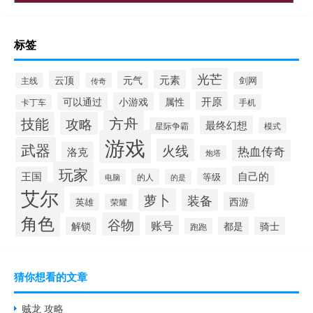
标签
光芒
元素
云顶
元气
剑网
主线
传奇
开原
可以通过
小游戏
属性
卡丁车
手机
方舟
技能
攻略
最终幻想
星际争霸
模式
游戏
武器
火线
热血传奇
洛克
炮塔
玩家
自己的
王国
等级
的人
电脑
的是
艾尔
萝卜
装备
西游
英雄
荣耀
角色
谷物
账号
解锁
都是
骑士
跑跑
猜你想看的文章
贼龙 攻略