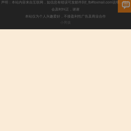
声明：本站内容来自互联网，如信息有错误可发邮件到f_fb#foxmail.com说明，我们
会及时纠正，谢谢
本站仅为个人兴趣爱好，不接盈利性广告及商业合作
小男孩