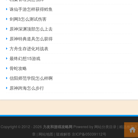
诛仙手游怎样获得鳕鱼
剑网3怎么测试伤害
原神深渊顶部怎么上去
原神特典道具怎么获得
方舟生存进化对战表
最终幻想15游戏
骨蛇攻略
信阳师范学院怎么样啊
原神跨海怎么步行
Copyright © 2012 - 2026
力友和游戏攻略网
Powered by
网站分类目录
|
精选推荐文
章
|
网站地图
|
疑难解答
京ICP备05039112号