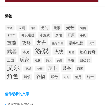
标签
光芒
元素
云顶
元气
剑网
主线
传奇
开原
可以通过
小游戏
属性
卡丁车
手机
方舟
技能
攻略
最终幻想
星际争霸
模式
游戏
武器
火线
热血传奇
洛克
炮塔
玩家
自己的
王国
等级
的人
电脑
的是
艾尔
萝卜
装备
西游
英雄
荣耀
角色
谷物
账号
解锁
都是
骑士
跑跑
猜你想看的文章
档案管理员怎么样