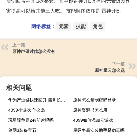
后切回雷神开Q砍整套。其中你雷神开E具有的元素爆发伤
害提高可以给其他三人吃。 技能顺序依序是:雷神开E。
网络标签：
元素
技能
角色
上一篇
原神声望讨伐怎么没有
下一篇
原神重云怎么选
相关问题
华为产业链快速回升 四川长虹午后涨停
原神怎么复制密码登录
4399小游戏 什么岛
原神资源书怎么用
玩星际争霸2有前途吗吗
4399如何添加云游戏
剑网3装备宝石
星际争霸安装助手是病毒吗