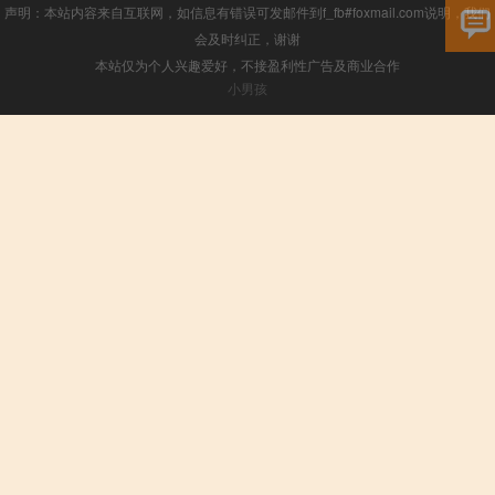
声明：本站内容来自互联网，如信息有错误可发邮件到f_fb#foxmail.com说明，我们
会及时纠正，谢谢
本站仅为个人兴趣爱好，不接盈利性广告及商业合作
小男孩