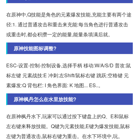
在原神中,Q技能是角色的元素爆发技能,充能主要有两个途
径:1. 通过普通攻击和重击来充能:每当角色进行普通攻击
或重击时,都会积攒一定的能量,能量条填满后就。
原神技能图标调整?
ESC-设置-控制-控制设备,选择手柄 移动:W/A/S/D 普攻:鼠
标左键 元素战技:E 冲刺:左Shift/鼠标右键 跳跃:空格键 元
素爆发:Q 背包栏: I 角色界面: K 地图... ES..。
原神枫丹怎么在水里放技能?
在原神枫丹水下,玩家可以通过按下键盘上的Q、E和鼠标
左右键来释放技能。Q键为元素技能,E键为爆发技能,鼠标
左键为普通攻击,鼠标右键为重击。在水下环境中,玩。