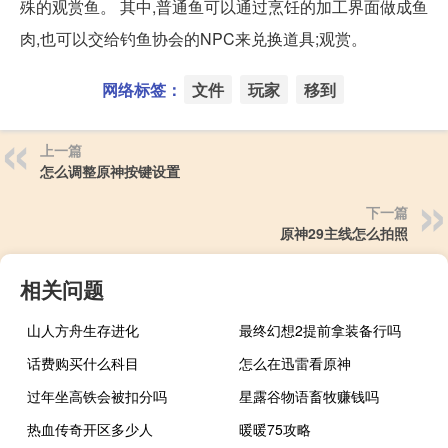
殊的观赏鱼。 其中,普通鱼可以通过烹饪的加工界面做成鱼
肉,也可以交给钓鱼协会的NPC来兑换道具;观赏。
网络标签：
文件
玩家
移到
上一篇
怎么调整原神按键设置
下一篇
原神29主线怎么拍照
相关问题
山人方舟生存进化
最终幻想2提前拿装备行吗
话费购买什么科目
怎么在迅雷看原神
过年坐高铁会被扣分吗
星露谷物语畜牧赚钱吗
热血传奇开区多少人
暖暖75攻略