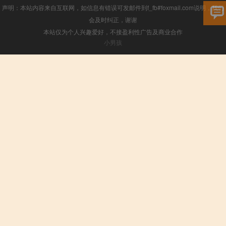
声明：本站内容来自互联网，如信息有错误可发邮件到f_fb#foxmail.com说明，我们
会及时纠正，谢谢
本站仅为个人兴趣爱好，不接盈利性广告及商业合作
小男孩