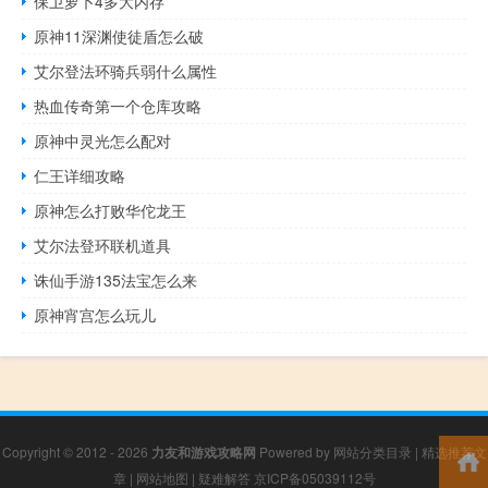
保卫萝卜4多大内存
原神11深渊使徒盾怎么破
艾尔登法环骑兵弱什么属性
热血传奇第一个仓库攻略
原神中灵光怎么配对
仁王详细攻略
原神怎么打败华佗龙王
艾尔法登环联机道具
诛仙手游135法宝怎么来
原神宵宫怎么玩儿
Copyright © 2012 - 2026
力友和游戏攻略网
Powered by
网站分类目录
|
精选推荐文
章
|
网站地图
|
疑难解答
京ICP备05039112号