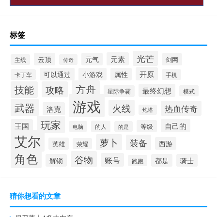
标签
光芒
元素
云顶
元气
剑网
主线
传奇
开原
可以通过
小游戏
属性
卡丁车
手机
方舟
技能
攻略
最终幻想
星际争霸
模式
游戏
武器
火线
热血传奇
洛克
炮塔
玩家
自己的
王国
等级
的人
电脑
的是
艾尔
萝卜
装备
西游
英雄
荣耀
角色
谷物
账号
解锁
都是
骑士
跑跑
猜你想看的文章