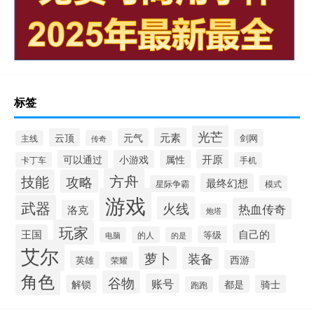
标签
光芒
元素
云顶
元气
剑网
主线
传奇
开原
可以通过
小游戏
属性
卡丁车
手机
方舟
技能
攻略
最终幻想
星际争霸
模式
游戏
武器
火线
热血传奇
洛克
炮塔
玩家
自己的
王国
等级
的人
电脑
的是
艾尔
萝卜
装备
西游
英雄
荣耀
角色
谷物
账号
解锁
都是
骑士
跑跑