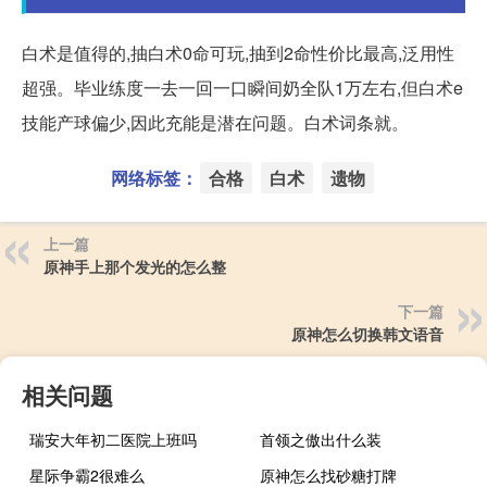
白术是值得的,抽白术0命可玩,抽到2命性价比最高,泛用性
超强。毕业练度一去一回一口瞬间奶全队1万左右,但白术e
技能产球偏少,因此充能是潜在问题。白术词条就。
网络标签：
合格
白术
遗物
上一篇
原神手上那个发光的怎么整
下一篇
原神怎么切换韩文语音
相关问题
瑞安大年初二医院上班吗
首领之傲出什么装
星际争霸2很难么
原神怎么找砂糖打牌