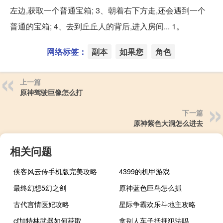
左边,获取一个普通宝箱; 3、朝着右下方走,还会遇到一个
普通的宝箱; 4、去到丘丘人的背后,进入房间... 1。
网络标签：
副本
如果您
角色
上一篇
原神驾驶巨像怎么打
下一篇
原神紫色大洞怎么进去
相关问题
侠客风云传手机版完美攻略
4399的机甲游戏
最终幻想5幻之剑
原神蓝色巨鸟怎么抓
古代言情医妃攻略
星际争霸欢乐斗地主攻略
cf加特林武器如何获取
拿别人车子抵押犯法吗