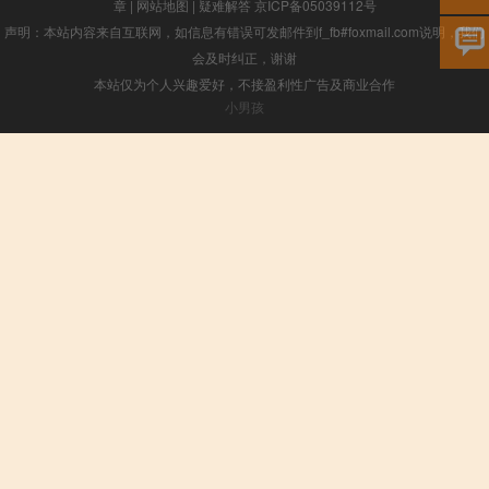
章
|
网站地图
|
疑难解答
京ICP备05039112号
声明：本站内容来自互联网，如信息有错误可发邮件到f_fb#foxmail.com说明，我们
会及时纠正，谢谢
本站仅为个人兴趣爱好，不接盈利性广告及商业合作
小男孩