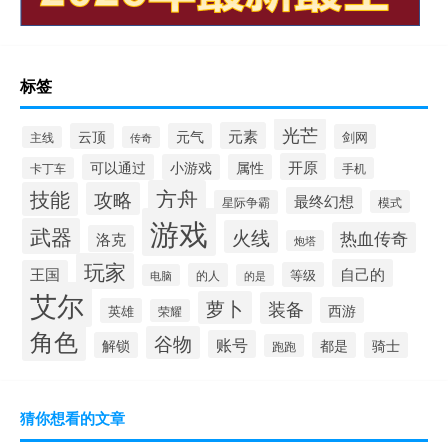
标签
光芒
元素
云顶
元气
剑网
主线
传奇
开原
可以通过
小游戏
属性
卡丁车
手机
方舟
技能
攻略
最终幻想
星际争霸
模式
游戏
武器
火线
热血传奇
洛克
炮塔
玩家
自己的
王国
等级
的人
电脑
的是
艾尔
萝卜
装备
西游
英雄
荣耀
角色
谷物
账号
解锁
都是
骑士
跑跑
猜你想看的文章