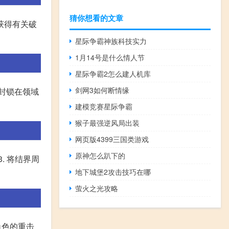
猜你想看的文章
获得有关破
星际争霸神族科技实力
1月14号是什么情人节
星际争霸2怎么建人机库
剑网3如何断情缘
封锁在领域
建模竞赛星际争霸
猴子最强逆风局出装
网页版4399三国类游戏
原神怎么趴下的
. 将结界周
地下城堡2攻击技巧在哪
萤火之光攻略
角色的重击