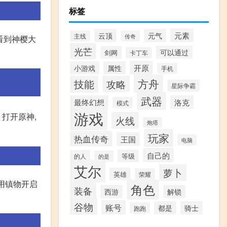
标签
元素
云顶
元气
主线
传奇
看到神樱大
光芒
可以通过
剑网
卡丁车
开原
小游戏
属性
手机
方舟
技能
攻略
星际争霸
武器
最终幻想
洛克
模式
游戏
 打开原神,
火线
炮塔
玩家
热血传奇
王国
电脑
自己的
等级
的人
的是
艾尔
萝卜
英雄
荣耀
用镇物开启
角色
装备
西游
解锁
谷物
账号
都是
骑士
跑跑