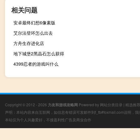
相关问题
安卓最终幻想6像素版
艾尔法登环怎么出去
方舟生存进化店
地下城堡2黑晶石怎么获得
4399忍者的游戏叫什么
Copyright © 2012 - 2026
力友和游戏攻略网
Powered by
网站分类目录
|
精选推
声明：本站内容来自互联网，如信息有错误可发邮件到f_fb#foxmail.com说明
本站仅为个人兴趣爱好，不接盈利性广告及商业合作