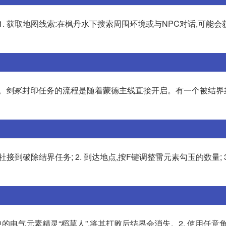
. 获取地图线索:在枫丹水下搜索周围环境或与NPC对话,可能会
去。剑冢封印任务的流程是随着蒙德主线直接开启。有一个被结界
接到破除结界任务; 2. 到达地点,按F键调整雷元素勾玉的数量; 3
中的电气元素精灵“稻草人”,将其打败后结界会消失。2. 使用任意