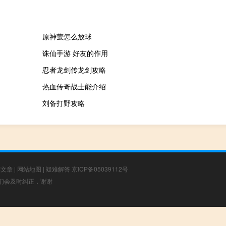
原神萤怎么放球
诛仙手游 好友的作用
忍者龙剑传龙剑攻略
热血传奇战士能介绍
刘备打野攻略
荐文章
|
网站地图
|
疑难解答
京ICP备05039112号
，我们会及时纠正，谢谢