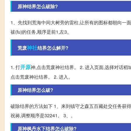
原神结界怎么破除?
1、先找到荒海中间大树旁的雷柱,让所有的图标都朝向一面即
祓(fu)的任务,顺序是前1,左3。
神社
荒废
结界怎么解开?
开原
1. 打
神,点击荒废神社结界。 2. 进入页面,选择对话稻
点击荒废神社结界。 2. 进入。
原神结界怎么破?
破除结界的方法如下 1、来到镇守之森五百藏处交任务获得
祝祷,调整顺序是32241。 3、。
原神枫丹水下结界怎么破除?