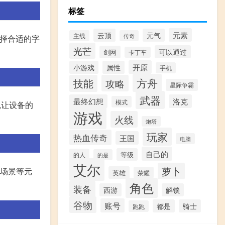
标签
元素
云顶
元气
主线
传奇
面选择合适的字
光芒
可以通过
剑网
卡丁车
开原
小游戏
属性
手机
方舟
技能
攻略
星际争霸
武器
最终幻想
洛克
模式
,让设备的
游戏
火线
炮塔
玩家
热血传奇
王国
电脑
自己的
等级
的人
的是
艾尔
萝卜
、场景等元
英雄
荣耀
角色
装备
西游
解锁
谷物
账号
都是
骑士
跑跑