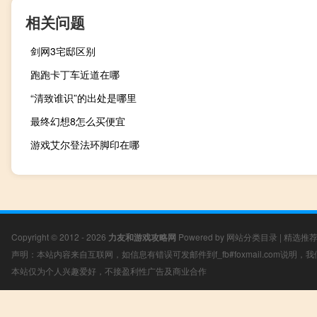
相关问题
剑网3宅邸区别
跑跑卡丁车近道在哪
“清致谁识”的出处是哪里
最终幻想8怎么买便宜
游戏艾尔登法环脚印在哪
Copyright © 2012 - 2026
力友和游戏攻略网
Powered by
网站分类目录
|
精选推
声明：本站内容来自互联网，如信息有错误可发邮件到f_fb#foxmail.com说明
本站仅为个人兴趣爱好，不接盈利性广告及商业合作