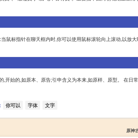
轮:当鼠标指针在聊天框内时,你可以使用鼠标滚轮向上滚动,以放
义为最初的,开始的,如原本、原告;引申含义为本来,如原样、原型。 在日
：
你可以
字体
文字
原神