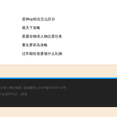
原神cp组合怎么区分
观天下攻略
星露谷物语人物位置任务
重生萝莉岛攻略
过年能给老婆做什么礼物
荐文章
|
网站地图
|
疑难解答
京ICP备05039112号
，我们会及时纠正，谢谢