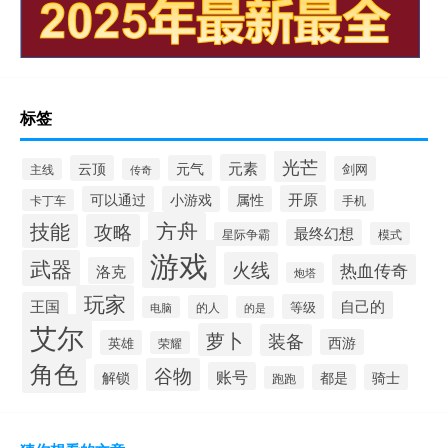
标签
光芒
元素
云顶
元气
剑网
主线
传奇
开原
可以通过
小游戏
属性
卡丁车
手机
方舟
技能
攻略
最终幻想
星际争霸
模式
游戏
武器
火线
热血传奇
洛克
炮塔
玩家
自己的
王国
等级
的人
电脑
的是
艾尔
萝卜
装备
西游
英雄
荣耀
角色
谷物
账号
解锁
都是
骑士
跑跑