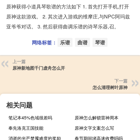
原神获得小道具琴歌谱的方法如下 1. 首先打开手机,打开
原神这款游戏。 2. 其次进入游戏的维摩庄,与NPC阿玛兹
亚爷爷对话。 3. 然后获得曲调乐谱的诗琴乐器,召。
网络标签：
乐谱
曲谱
琴谱
上一篇
原神新地图千门虚舟怎么开
下一篇
怎么清理树叶原神
相关问题
笔记本45%色域很差吗
原神怎么解锁雷神周本
奉先洛克王国技能
原神文字文案怎么写
消逝的光芒梦魇难度的奖励
春节期间堵高速收费吗吗