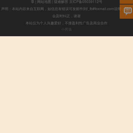
章
|
网站地图
|
疑难解答
京ICP备05039112号
声明：本站内容来自互联网，如信息有错误可发邮件到f_fb#foxmail.com说明，我们
会及时纠正，谢谢
本站仅为个人兴趣爱好，不接盈利性广告及商业合作
小男孩