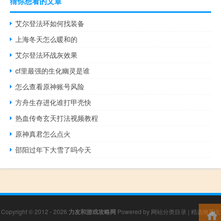
猜你想看的文章
艾尔登法环如何找装备
上海冬天怎么暖和的
艾尔登法环战灰效果
cf里最强的生化幽灵是谁
怎么查看原神账号风险
方舟生存进化谁打甲壳快
热血传奇玄天打法视频教程
原神真君怎么点火
邵阳过年下大雪了吗今天
Copyright © 2012 - 2026
力友和游戏攻略网
Powered by
网站分类目录
|
精选推荐文