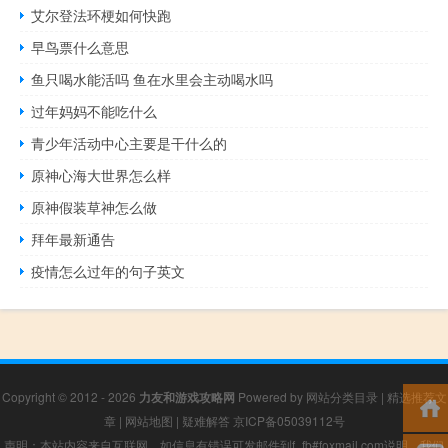
艾尔登法环梗如何快跑
早鸟票什么意思
鱼只喝水能活吗 鱼在水里会主动喝水吗
过年妈妈不能吃什么
青少年活动中心主要是干什么的
原神心海大世界怎么样
原神假装草神怎么做
拜年最新通告
疫情怎么过年的句子英文
Copyright © 2012 - 2026
力友和游戏攻略网
Powered by
网站分类目录
|
精选推荐文
章
|
网站地图
|
疑难解答
京ICP备05039112号
声明：本站内容来自互联网，如信息有错误可发邮件到f_fb#foxmail.com说明，我们