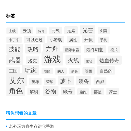
标签
光芒
元素
云顶
元气
剑网
主线
传奇
开原
可以通过
小游戏
属性
卡丁车
手机
方舟
技能
攻略
最终幻想
星际争霸
模式
游戏
武器
火线
热血传奇
洛克
炮塔
玩家
自己的
王国
等级
的人
电脑
的是
艾尔
萝卜
装备
西游
英雄
荣耀
角色
谷物
账号
解锁
都是
骑士
跑跑
猜你想看的文章
老外玩方舟生存进化手游