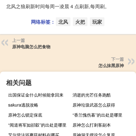
北风之狼刷新时间每周一凌晨 4 点刷新,每周刷。
网络标签：
北风
火把
玩家
上一篇
原神电脑怎么把食物
下一篇
怎么抹黑原神
相关问题
出国保证金什么时候能拿回来
消逝的光芒任务跑酷
sakura逃脱攻略
原神垃圾武器怎么获得
原神怎么锁定保底
“香兰愧伤暮”的出处是哪里
“闻道将军如郤縠”的出处是哪里
原神怎么打刺客副本
艾尔登法环蘑菇材料在哪买
原神洞天摆设怎么复原