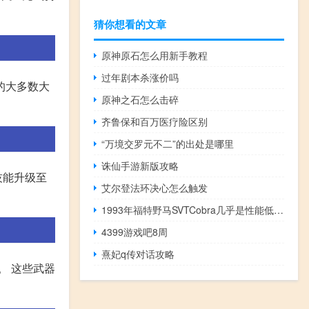
猜你想看的文章
原神原石怎么用新手教程
过年剧本杀涨价吗
的大多数大
原神之石怎么击碎
齐鲁保和百万医疗险区别
“万境交罗元不二”的出处是哪里
诛仙手游新版攻略
技能升级至
艾尔登法环决心怎么触发
1993年福特野马SVTCobra几乎是性能低下的经典
4399游戏吧8周
熹妃q传对话攻略
。 这些武器