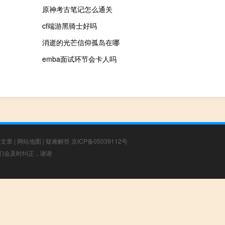
原神考古笔记怎么通关
cf端游黑骑士好吗
消逝的光芒信仰孤岛在哪
emba面试环节会卡人吗
荐文章
|
网站地图
|
疑难解答
京ICP备05039112号
，我们会及时纠正，谢谢