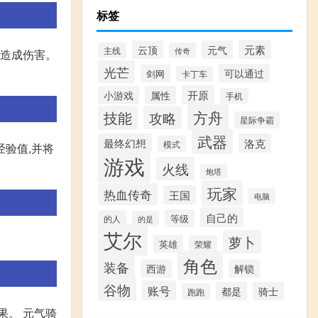
标签
元素
云顶
元气
主线
传奇
人造成伤害。
光芒
可以通过
剑网
卡丁车
开原
小游戏
属性
手机
方舟
技能
攻略
星际争霸
武器
最终幻想
洛克
模式
验值,并将
游戏
火线
炮塔
玩家
热血传奇
王国
电脑
自己的
等级
的人
的是
艾尔
萝卜
英雄
荣耀
角色
装备
西游
解锁
谷物
账号
都是
骑士
跑跑
果。 元气骑