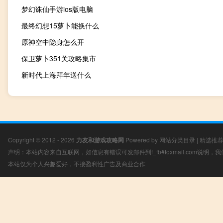
梦幻诛仙手游ios版电脑
最终幻想15萝卜能换什么
原神空中隐身怎么开
保卫萝卜351关攻略集市
新时代上海拜年送什么
Copyright © 2012 - 2026
力友和游戏攻略网
Powered by
网站分类目录
|
精选推
声明：本站内容来自互联网，如信息有错误可发邮件到f_fb#foxmail.com说明
本站仅为个人兴趣爱好，不接盈利性广告及商业合作