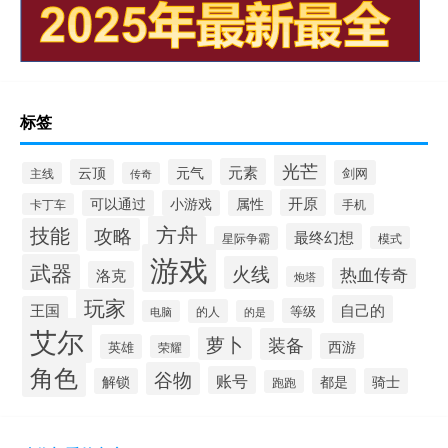
标签
光芒
元素
云顶
元气
剑网
主线
传奇
开原
可以通过
小游戏
属性
卡丁车
手机
方舟
技能
攻略
最终幻想
星际争霸
模式
游戏
武器
火线
热血传奇
洛克
炮塔
玩家
自己的
王国
等级
的人
电脑
的是
艾尔
萝卜
装备
西游
英雄
荣耀
角色
谷物
账号
解锁
都是
骑士
跑跑