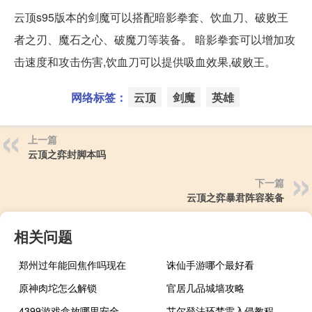
云顶s95版本的剑魔可以搭配暗影拳套、饮血刀、破败王
者之刃、魔石之心、破魔刀等装备。 暗影拳套可以增加攻
击速度和攻击伤害,饮血刀可以提供吸血效果,破败王。
网络标签：
云顶
剑魔
英雄
上一篇
云顶之弈封脚本吗
下一篇
云顶之弈暴君阵容装备
相关问题
郑州过年能回焦作吗现在
诛仙手游哪个最好看
原神肉坨怎么解锁
官居几品城墙攻略
4399游戏盒放哪里安全
艾尔登法环梵雷入侵教程