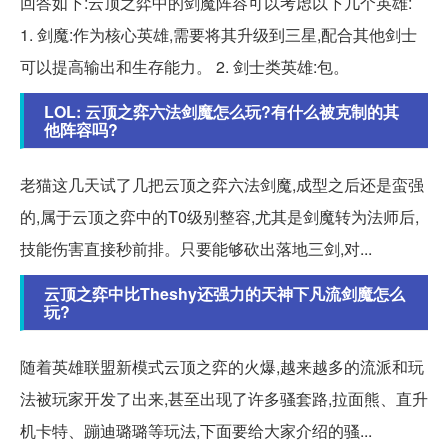
回答如下:云顶之弈中的剑魔阵容可以考虑以下几个英雄:
1. 剑魔:作为核心英雄,需要将其升级到三星,配合其他剑士
可以提高输出和生存能力。 2. 剑士类英雄:包。
LOL: 云顶之弈六法剑魔怎么玩?有什么被克制的其
他阵容吗?
老猫这几天试了几把云顶之弈六法剑魔,成型之后还是蛮强
的,属于云顶之弈中的T0级别整容,尤其是剑魔转为法师后,
技能伤害直接秒前排。只要能够砍出落地三剑,对...
云顶之弈中比Theshy还强力的天神下凡流剑魔怎么
玩?
随着英雄联盟新模式云顶之弈的火爆,越来越多的流派和玩
法被玩家开发了出来,甚至出现了许多骚套路,拉面熊、直升
机卡特、蹦迪璐璐等玩法,下面要给大家介绍的骚...