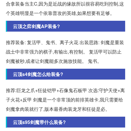
合拿装备当主C,因为是近战的缘故所以很容易吃到控制,这
个英雄明显是一个依靠普攻的英雄,如果想要有足够。
云顶之弈剑魔AP装备?
推荐装备: 复活甲、鬼书、离子火花 出装思路: 剑魔是重装
战士中非常强力的棋子,有输出,有控制。 复活甲可以防止
剑魔被秒,或者让剑魔能多次施放技能。 鬼书。
云顶s4剑魔怎么给装备?
推荐:巨龙之爪+狂徒铠甲+石像鬼石板甲 次选:守护天使+离
子火花+反甲 剑魔是一个非常顶的前排英雄卡,我只需要给
剑魔拿肉装就行了,版本最香肉装龙牙和狂徒是必。
云顶s95剑魔带什么装备?