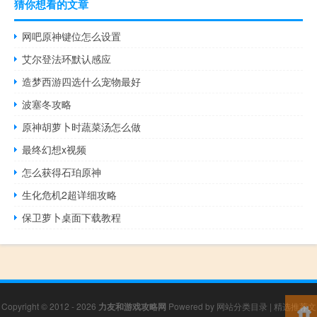
猜你想看的文章
网吧原神键位怎么设置
艾尔登法环默认感应
造梦西游四选什么宠物最好
波塞冬攻略
原神胡萝卜时蔬菜汤怎么做
最终幻想x视频
怎么获得石珀原神
生化危机2超详细攻略
保卫萝卜桌面下载教程
Copyright © 2012 - 2026
力友和游戏攻略网
Powered by
网站分类目录
|
精选推荐文