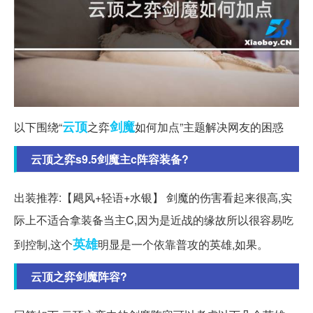
云顶
剑魔
以下围绕“
之弈
如何加点”主题解决网友的困惑
云顶之弈s9.5剑魔主c阵容装备?
出装推荐:【飓风+轻语+水银】 剑魔的伤害看起来很高,实
际上不适合拿装备当主C,因为是近战的缘故所以很容易吃
英雄
到控制,这个
明显是一个依靠普攻的英雄,如果。
云顶之弈剑魔阵容?