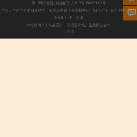
章
|
网站地图
|
疑难解答
京ICP备05039112号
声明：本站内容来自互联网，如信息有错误可发邮件到f_fb#foxmail.com说明，我们
会及时纠正，谢谢
本站仅为个人兴趣爱好，不接盈利性广告及商业合作
小男孩