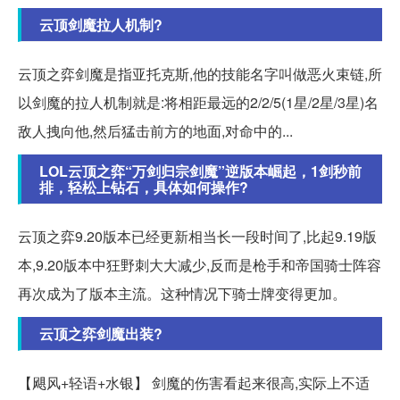
云顶剑魔拉人机制?
云顶之弈剑魔是指亚托克斯,他的技能名字叫做恶火束链,所
以剑魔的拉人机制就是:将相距最远的2/2/5(1星/2星/3星)名
敌人拽向他,然后猛击前方的地面,对命中的...
LOL云顶之弈“万剑归宗剑魔”逆版本崛起，1剑秒前
排，轻松上钻石，具体如何操作?
云顶之弈9.20版本已经更新相当长一段时间了,比起9.19版
本,9.20版本中狂野刺大大减少,反而是枪手和帝国骑士阵容
再次成为了版本主流。这种情况下骑士牌变得更加。
云顶之弈剑魔出装?
【飓风+轻语+水银】 剑魔的伤害看起来很高,实际上不适