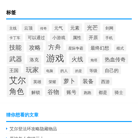
标签
光芒
元素
云顶
元气
剑网
主线
传奇
开原
可以通过
小游戏
属性
卡丁车
手机
方舟
技能
攻略
最终幻想
星际争霸
模式
游戏
武器
火线
热血传奇
洛克
炮塔
玩家
自己的
王国
等级
的人
电脑
的是
艾尔
萝卜
装备
西游
英雄
荣耀
角色
谷物
账号
解锁
都是
骑士
跑跑
猜你想看的文章
艾尔登法环攻略隐藏物品