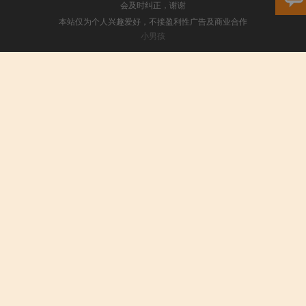
会及时纠正，谢谢
本站仅为个人兴趣爱好，不接盈利性广告及商业合作
小男孩