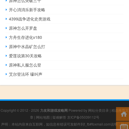
原神怎么突破三十
开心消消乐新手攻略
4399战争进化史类游戏
原神怎么开罗盘
方舟生存进化v180
原神中水晶矿怎么打
爱莲说第30关攻略
原神私人服怎么登
艾尔登法环 嚎叫声
Copyright © 2012 - 2026
力友和游戏攻略网
Powered by
网站分类目录
|
精选推荐文
章
|
网站地图
|
疑难解答
京ICP备05039112号
声明：本站内容来自互联网，如信息有错误可发邮件到f_fb#foxmail.com说明，我们