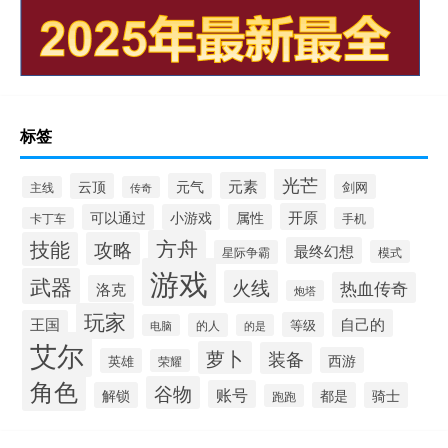
标签
光芒
元素
云顶
元气
剑网
主线
传奇
开原
可以通过
小游戏
属性
卡丁车
手机
方舟
技能
攻略
最终幻想
星际争霸
模式
游戏
武器
火线
热血传奇
洛克
炮塔
玩家
自己的
王国
等级
的人
电脑
的是
艾尔
萝卜
装备
西游
英雄
荣耀
角色
谷物
账号
解锁
都是
骑士
跑跑