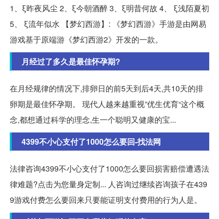
1、ξ昨夜风尘 2、ξ今朝酒醉 3、ξ明昔何故 4、 ξ浅陌夏初
5、 ξ流年似水 【梦幻西游】: 《梦幻西游》手游是由网易
游戏基于原端游《梦幻西游2》开发的一款。
月经过了多久是最佳怀孕期?
在月经规律的情况下,排卵日的前5天到后4天,共10天的排
卵期是最佳怀孕期。 现代人越来越重视”优生优育“这个概
念,都想通过科学的理念,生一个聪明又健康的宝...
4399不小心支付了1000怎么要回-找法网
法律咨询4399不小心支付了1000怎么要回损害赔偿遭遇法
律难题?点击为您量身定制... 人咨询过继续咨询孩子在439
9游戏付费怎么要回来只要能证明支付费用的行为人是。