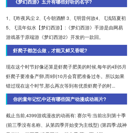
《梦幻西游》五开有哪些好听的名字?
1、ξ昨夜风尘 2、ξ今朝酒醉 3、ξ明昔何故4、 ξ浅陌夏初
5、 ξ流年似水【梦幻西游】:《梦幻西游》手游是由网易
游戏基于原端游《梦幻西游2》开发的一款回。
虾爬子都怎么做，才能又鲜又香呢?
现在这个时节好像还算是虾爬子肥美的时候,每年的4到5月
虾爬子要准备产卵,而9到10月会育肥准备过冬。所以如果
错过现在这个时节,那么再次等到有优质虾爬子的时...
你的童年记忆中还有哪些国产动漫或动画片?
截止当前,4399游戏漫改的动画有: 赛尔号:当前出到第十季
(前三季没有名称、从第四季开始变为主线型) (第四季:战神