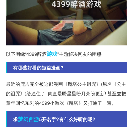
游戏
以下围绕“4399醉酒
”主题解决网友的困惑
有哪些好看的短篇漫画?
最近的鹿吉完全被这部漫画《魔塔公主诅咒》(原名《公主
的诅咒》)给迷住了! 简直是盼星星盼月亮盼更新! 甚至去把
童年回忆系列的4399小游戏《魔塔》又打通了一遍。
梦幻西游
求
5开名字?有什么好听的呢?