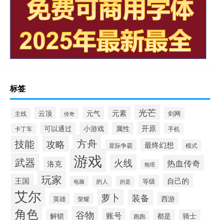
标签
光芒
元素
云顶
元气
剑网
主线
传奇
开原
可以通过
小游戏
属性
卡丁车
手机
方舟
技能
攻略
最终幻想
星际争霸
模式
游戏
武器
火线
热血传奇
洛克
炮塔
玩家
自己的
王国
等级
的人
电脑
的是
艾尔
萝卜
装备
西游
英雄
荣耀
角色
谷物
账号
解锁
都是
骑士
跑跑