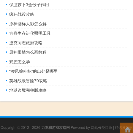
保卫萝卜3金骰子作用
疯狂战役攻略
原神谜样人影怎么解
方舟生存进化照明工具
捷克同志旅游攻略
原神眼睛怎么画教程
戏腔怎么学
“凌风捩桂柁”的出处是哪里
英雄战歌冒险70攻略
地狱边境完整版攻略
Copyright © 2012 - 2026
力友和游戏攻略网
Powered by
网站分类目录
|
精选推荐文