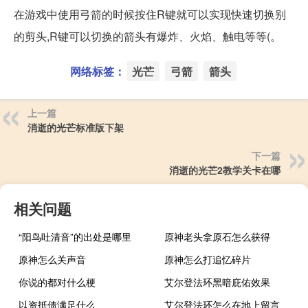
在游戏中使用弓箭的时候按住R键就可以实现快速切换别
的剪头,R键可以切换的箭头有爆炸、火焰、触电等等(。
网络标签：
光芒
弓箭
箭头
上一篇
消逝的光芒标准版下架
下一篇
消逝的光芒2教学关卡在哪
相关问题
“阳鸟吐清音”的出处是哪里
原神老头拿原石怎么获得
原神怎么关声音
原神怎么打追忆碎片
你说的都对什么梗
艾尔登法环黑暗庇佑效果
以资抵债满足什么
艾尔登法环怎么在地上留言