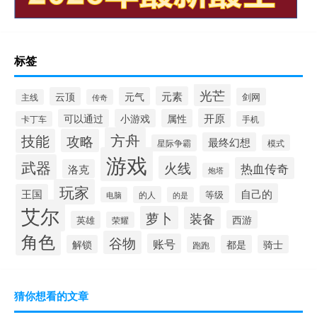
标签
光芒
元素
云顶
元气
剑网
主线
传奇
开原
可以通过
小游戏
属性
卡丁车
手机
方舟
技能
攻略
最终幻想
星际争霸
模式
游戏
武器
火线
热血传奇
洛克
炮塔
玩家
自己的
王国
等级
的人
电脑
的是
艾尔
萝卜
装备
西游
英雄
荣耀
角色
谷物
账号
解锁
都是
骑士
跑跑
猜你想看的文章