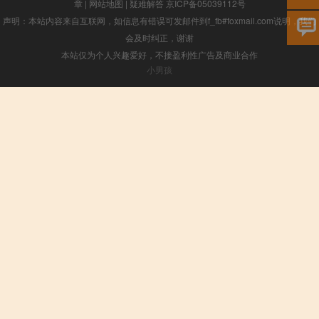
章
|
网站地图
|
疑难解答
京ICP备05039112号
声明：本站内容来自互联网，如信息有错误可发邮件到f_fb#foxmail.com说明，我们
会及时纠正，谢谢
本站仅为个人兴趣爱好，不接盈利性广告及商业合作
小男孩