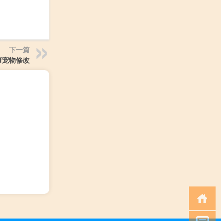
下一篇
nf宠物修改