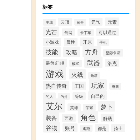
标签
元素
云顶
元气
主线
传奇
光芒
可以通过
剑网
卡丁车
开原
小游戏
属性
手机
方舟
技能
攻略
星际争霸
武器
最终幻想
洛克
模式
游戏
火线
炮塔
玩家
热血传奇
王国
电脑
自己的
等级
的人
的是
艾尔
萝卜
英雄
荣耀
角色
装备
西游
解锁
谷物
账号
都是
骑士
跑跑