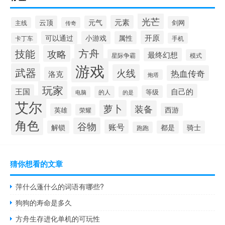
光芒
元素
云顶
元气
剑网
主线
传奇
开原
可以通过
小游戏
属性
卡丁车
手机
方舟
技能
攻略
最终幻想
星际争霸
模式
游戏
武器
火线
热血传奇
洛克
炮塔
玩家
自己的
王国
等级
的人
电脑
的是
艾尔
萝卜
装备
西游
英雄
荣耀
角色
谷物
账号
解锁
都是
骑士
跑跑
猜你想看的文章
萍什么蓬什么的词语有哪些?
狗狗的寿命是多久
方舟生存进化单机的可玩性