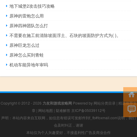
地下城堡2攻击技巧攻略
原神的雷炮怎么用
原神四神团队怎么打
不需要在施工前清除坡面浮土、石块的坡面防护方式为( )。
原神巨龙怎么过
原神怎么买到青蛙
机动车能异地年审吗
Copyright © 2012 - 2026
力友和游戏攻略网
Powered by
网站分类目录
|
精选推荐文
章
|
网站地图
|
疑难解答
京ICP备05039112号
声明：本站内容来自互联网，如信息有错误可发邮件到f_fb#foxmail.com说明，我们
会及时纠正，谢谢
本站仅为个人兴趣爱好，不接盈利性广告及商业合作