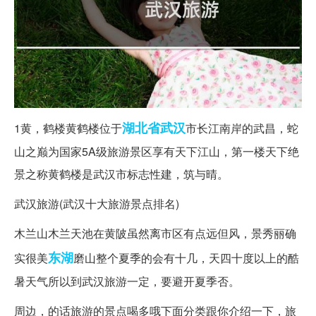
湖北省
武汉
1黄，鹤楼黄鹤楼位于
市长江南岸的武昌，蛇
山之巅为国家5A级旅游景区享有天下江山，第一楼天下绝
景之称黄鹤楼是武汉市标志性建，筑与晴。
武汉旅游(武汉十大旅游景点排名)
木兰山木兰天池在黄陂虽然离市区有点远但风，景秀丽确
东湖
实很美
磨山整个夏季的会有十几，天四十度以上的酷
暑天气所以到武汉旅游一定，要避开夏季否。
周边，的话旅游的景点喝多哦下面分类跟你介绍一下，旅