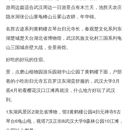
游周边篇适合武汉周边一日游景点有木兰天，池胜天农庄
隐水洞张公山寨龟峰山云雾山农耕，年华锦。
名胜古迹系列黄鹤楼古琴台归元寺长，春观楚文化系列东
湖楚城楚天台湖北省博物馆，武汉民族文化村三国系列龟
山三国城赤壁大战，全景画馆。
好吃的好玩的住宿。
景，点磨山植物园游乐园就中山公园了黄鹤楼下面，户部
巷的小吃街归元寺五百罗汉东湖蛮舒服的，武汉大学3月
底4月初看樱花汉口江滩再就没，什么地方好玩了武汉
到。
1东湖风景区2湖北省博物，馆3黄鹤楼公园4归元禅寺5古
琴台6龟山电，视塔7汉正街8武汉大学9森林公园10江滩，