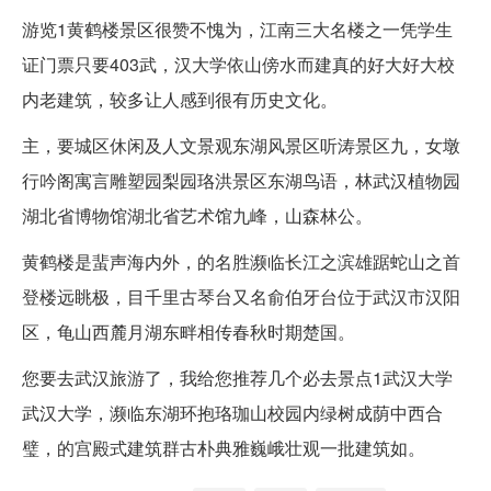
游览1黄鹤楼景区很赞不愧为，江南三大名楼之一凭学生
证门票只要403武，汉大学依山傍水而建真的好大好大校
内老建筑，较多让人感到很有历史文化。
主，要城区休闲及人文景观东湖风景区听涛景区九，女墩
行吟阁寓言雕塑园梨园珞洪景区东湖鸟语，林武汉植物园
湖北省博物馆湖北省艺术馆九峰，山森林公。
黄鹤楼是蜚声海内外，的名胜濒临长江之滨雄踞蛇山之首
登楼远眺极，目千里古琴台又名俞伯牙台位于武汉市汉阳
区，龟山西麓月湖东畔相传春秋时期楚国。
您要去武汉旅游了，我给您推荐几个必去景点1武汉大学
武汉大学，濒临东湖环抱珞珈山校园内绿树成荫中西合
璧，的宫殿式建筑群古朴典雅巍峨壮观一批建筑如。