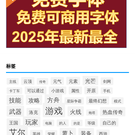
标签
光芒
元素
云顶
元气
剑网
主线
传奇
开原
可以通过
小游戏
属性
卡丁车
手机
方舟
技能
攻略
最终幻想
星际争霸
模式
游戏
武器
火线
热血传奇
洛克
炮塔
玩家
自己的
王国
等级
的人
电脑
的是
艾尔
萝卜
装备
西游
英雄
荣耀