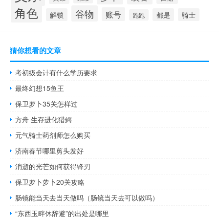
角色
谷物
账号
解锁
都是
骑士
跑跑
猜你想看的文章
考初级会计有什么学历要求
最终幻想15鱼王
保卫萝卜35关怎样过
方舟 生存进化猎鳄
元气骑士药剂师怎么购买
济南春节哪里剪头发好
消逝的光芒如何获得锋刃
保卫萝卜萝卜20关攻略
肠镜能当天去当天做吗（肠镜当天去可以做吗）
“东西玉畔休辞避”的出处是哪里