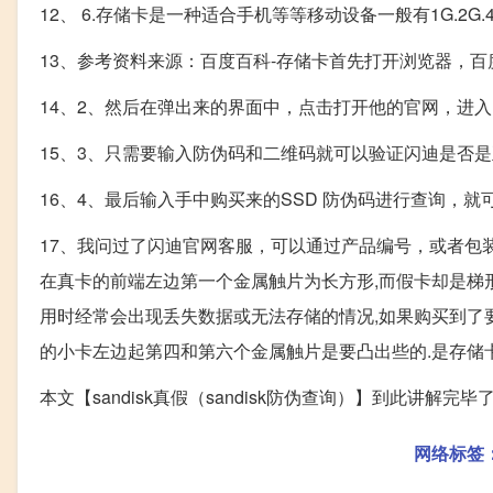
12、 6.存储卡是一种适合手机等等移动设备一般有1G.2G.4G.
13、参考资料来源：百度百科-存储卡首先打开浏览器，
14、2、然后在弹出来的界面中，点击打开他的官网，进
15、3、只需要输入防伪码和二维码就可以验证闪迪是否
16、4、最后输入手中购买来的SSD 防伪码进行查询，
17、我问过了闪迪官网客服，可以通过产品编号，或者包
在真卡的前端左边第一个金属触片为长方形,而假卡却是梯形
用时经常会出现丢失数据或无法存储的情况,如果购买到了要
的小卡左边起第四和第六个金属触片是要凸出些的.是存储卡
本文【sandisk真假（sandisk防伪查询）】到此讲解
网络标签