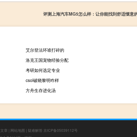
评测上海汽车MG5怎么样：让你能找到舒适惬意
艾尔登法环谁打碎的
洛克王国宠物经验分配
考研如何选定专业
csol破晓黎明咋样
方舟生存进化汤
荐文章
|
网站地图
|
疑难解答
京ICP备05039112号