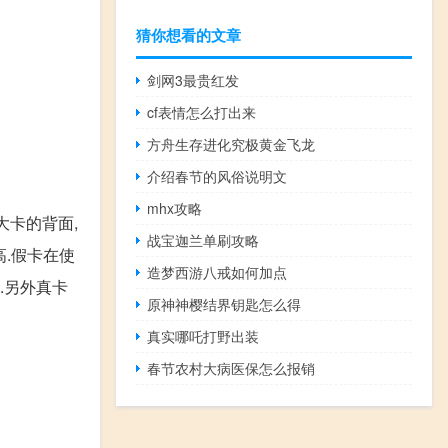
猜你想看的文章
剑网3最贵红发
cf表情怎么打出来
方舟生存进化究极黄金飞龙
介绍春节的风俗说明文
mhx攻略
大卡的背面,
战宝迦兰单刷攻略
高.假卡在使
造梦西游八戒如何加点
.另外真卡
原神神樱结界钥匙怎么得
真实哪吒打野出装
春节农村大病医保怎么报销