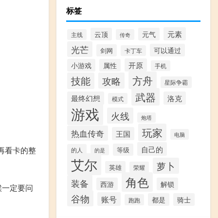
标签
元素
云顶
元气
主线
传奇
光芒
可以通过
剑网
卡丁车
开原
小游戏
属性
手机
方舟
技能
攻略
星际争霸
武器
最终幻想
洛克
模式
游戏
火线
炮塔
玩家
热血传奇
王国
电脑
自己的
再看卡的整
等级
的人
的是
艾尔
萝卜
英雄
荣耀
角色
装备
西游
解锁
候一定要问
谷物
账号
都是
骑士
跑跑