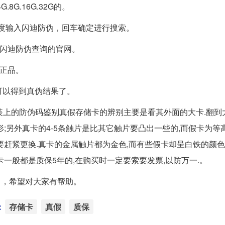
8G.16G.32G的。
百度输入闪迪防伪，回车确定进行搜索。
入闪迪防伪查询的官网。
是正品。
就可以得到真伪结果了。
装上的防伪码鉴别真假存储卡的辨别主要是看其外面的大卡.翻到
;另外真卡的4-5条触片是比其它触片要凸出一些的,而假卡为等
赶紧更换.真卡的金属触片都为金色,而有些假卡却呈白铁的颜色
一般都是质保5年的,在购买时一定要索要发票,以防万一.。
完毕了，希望对大家有帮助。
：
存储卡
真假
质保