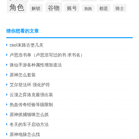
角色
谷物
账号
解锁
都是
骑士
跑跑
猜你想看的文章
csol末路古堡几关
卢思浩书单（卢思浩写过的书 求书名）
诛仙手游各种属性增加道法
原神怎么套装
艾尔登法环 强化护符
云顶之弈洛克最强出装
热血传奇经验等级限制
原神抓捕猫咪怎么抓
冬天的车子启动方法
原神地脉怎么找