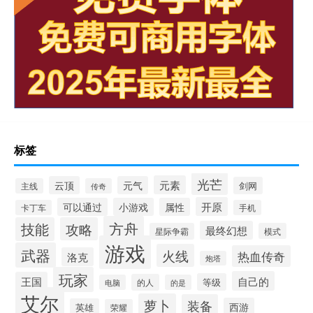
标签
光芒
元素
云顶
元气
剑网
主线
传奇
开原
可以通过
小游戏
属性
卡丁车
手机
方舟
技能
攻略
最终幻想
星际争霸
模式
游戏
武器
火线
热血传奇
洛克
炮塔
玩家
自己的
王国
等级
的人
电脑
的是
艾尔
萝卜
装备
西游
英雄
荣耀