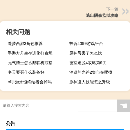
下一篇
逃出阴森监狱攻略
相关问题
造梦西游3角色推荐
投诉4399游戏平台
手游方舟生存进化打泰坦
原神号丢了怎么找
元气骑士怎么戴联机戒指
密室逃脱4攻略第9关
冬天要买什么装备好
消逝的光芒2集市在哪找
cf手游永恒终结者会掉吗
原神凌人技能怎么升级
☚
公告