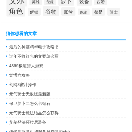
萝卜
装备
西游
英雄
荣耀
角色
谷物
账号
解锁
都是
骑士
跑跑
猜你想看的文章
最后的神迹精华电子攻略书
过年不收红包的文案怎么写
4399极速猎人游戏
觉悟六攻略
剑网3蜜汁操作
元气骑士无敌版最新版
保卫萝卜二怎么卡钻石
元气骑士魔法结晶怎么获得
艾尔登法环拉尼装备
烧烤店服务生和服务员都做些什么