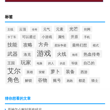
标签
光芒
元素
云顶
元气
剑网
主线
传奇
开原
可以通过
小游戏
属性
卡丁车
手机
方舟
技能
攻略
最终幻想
星际争霸
模式
游戏
武器
火线
热血传奇
洛克
炮塔
玩家
自己的
王国
等级
的人
电脑
的是
艾尔
萝卜
装备
西游
英雄
荣耀
角色
谷物
账号
解锁
都是
骑士
跑跑
猜你想看的文章
原神怎么解封所有碎片