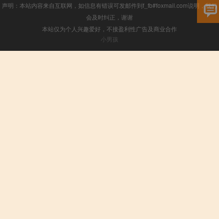
声明：本站内容来自互联网，如信息有错误可发邮件到f_fb#foxmail.com说明，我们
会及时纠正，谢谢
本站仅为个人兴趣爱好，不接盈利性广告及商业合作
小男孩