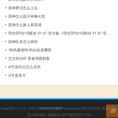
原神梦泪怎么上去
原神怎么熄灭神像火把
原神怎么换上真英雄
理光SP221S驱动 V1.07 官方版（理光SP221S驱动 V1.07 官方版功能简介）
原神队友怎么来的
“和风袭缙绅”的出处是哪里
艾尔登法环 贤者洞窟刺客
cf手游后台怎么关闭
cf卡道具卡
Copyright © 2012 - 2026
力友和游戏攻略网
Powered by
网站分类目录
|
精选推荐文
章
|
网站地图
|
疑难解答
京ICP备05039112号