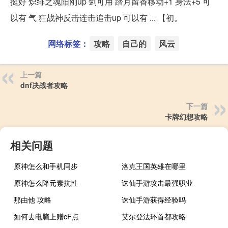
挺好 炽绯之魂阳刚up 剑可用 踏月留香移动+1 身法+5 可
以有 气 狂战神反击连击追击up 可以有 ... 【初。
网络标签：
攻略
自己的
风云
上一篇
dnf决战者攻略
下一篇
卡牌幻想攻略
相关问题
原神怎么和手机同步
洛克王国英雄在哪里
原神怎么降元素抗性
诛仙手游攻击最强职业
那由他 攻略
诛仙手游获得经验吗
如何去电脑上赠cF点
艾尔登法环首都攻略