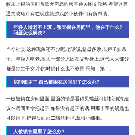
解未上锁的房间首款无声恐怖密室通关图文攻略,希望这篇
通关攻略对有在玩这款游戏的小伙伴们有所帮助。...
年轻人啃老不上班，整天锁在房间里，他在干什么?
问题怎么解决?
当今社会,这种现象还不少呢,老话说,慈母多败儿,娇子如杀
子。年轻人啃老,很大一部分原因在父母身上,这代人大部分
都是独生子女,小的时候什么也不教育,只知... 第二。
房间锁坏了,自己被困在房间里了怎么办?
一般被锁在房间里面,里面的锁是看得见螺丝可以拆卸的,建
议在房间里拿把起子,如果没有起子的话,用那十字的钥匙也
可以用下,把锁后面那二螺丝起掉,拿根小细棍。
人被锁在屋里了怎么办?