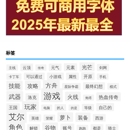
标签
光芒
元素
云顶
元气
剑网
主线
传奇
开原
可以通过
小游戏
属性
卡丁车
手机
方舟
技能
攻略
最终幻想
星际争霸
模式
游戏
武器
火线
热血传奇
洛克
炮塔
玩家
自己的
王国
等级
的人
电脑
的是
艾尔
萝卜
装备
西游
英雄
荣耀
角色
谷物
账号
解锁
都是
骑士
跑跑