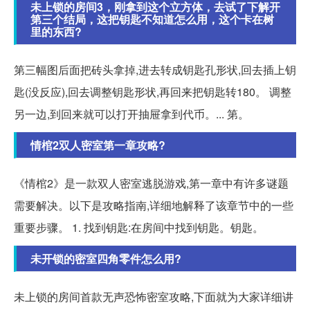
未上锁的房间3，刚拿到这个立方体，去试了下解开
第三个结局，这把钥匙不知道怎么用，这个卡在树
里的东西?
第三幅图后面把砖头拿掉,进去转成钥匙孔形状,回去插上钥
匙(没反应),回去调整钥匙形状,再回来把钥匙转180。 调整
另一边,到回来就可以打开抽屉拿到代币。... 第。
情棺2双人密室第一章攻略?
《情棺2》是一款双人密室逃脱游戏,第一章中有许多谜题
需要解决。以下是攻略指南,详细地解释了该章节中的一些
重要步骤。 1. 找到钥匙:在房间中找到钥匙。钥匙。
未开锁的密室四角零件怎么用?
未上锁的房间首款无声恐怖密室攻略,下面就为大家详细讲